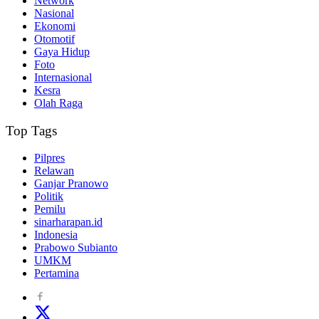
Network
Nasional
Ekonomi
Otomotif
Gaya Hidup
Foto
Internasional
Kesra
Olah Raga
Top Tags
Pilpres
Relawan
Ganjar Pranowo
Politik
Pemilu
sinarharapan.id
Indonesia
Prabowo Subianto
UMKM
Pertamina