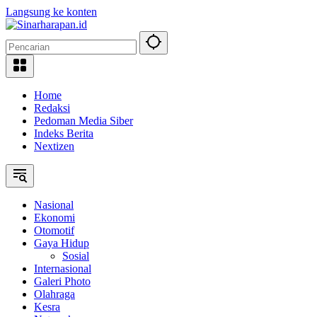
Langsung ke konten
Home
Redaksi
Pedoman Media Siber
Indeks Berita
Nextizen
Nasional
Ekonomi
Otomotif
Gaya Hidup
Sosial
Internasional
Galeri Photo
Olahraga
Kesra