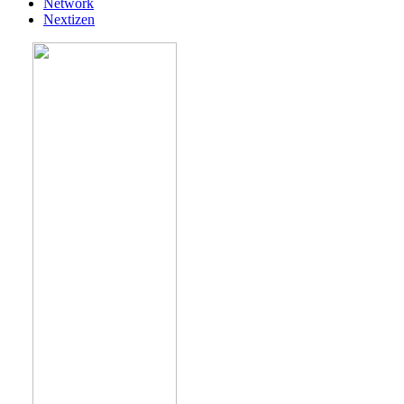
Network
Nextizen