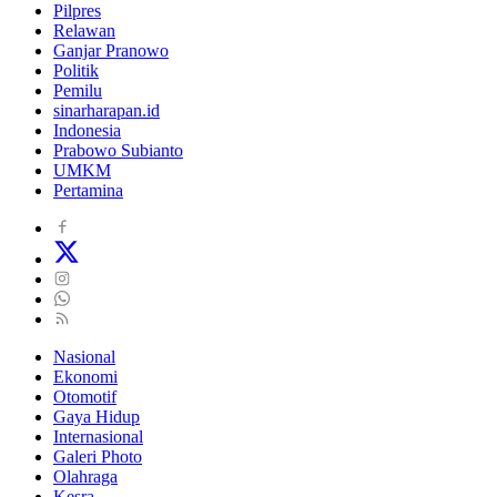
Pilpres
Relawan
Ganjar Pranowo
Politik
Pemilu
sinarharapan.id
Indonesia
Prabowo Subianto
UMKM
Pertamina
Nasional
Ekonomi
Otomotif
Gaya Hidup
Internasional
Galeri Photo
Olahraga
Kesra