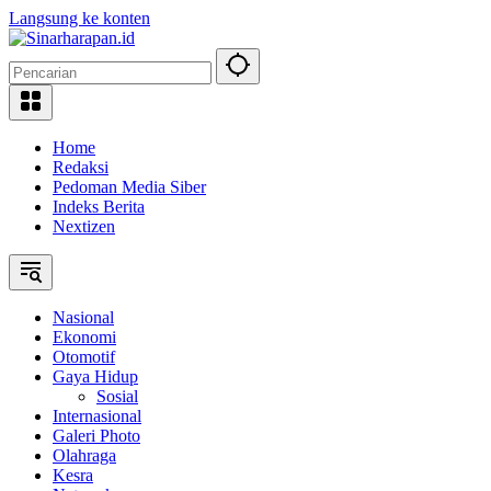
Langsung ke konten
Home
Redaksi
Pedoman Media Siber
Indeks Berita
Nextizen
Nasional
Ekonomi
Otomotif
Gaya Hidup
Sosial
Internasional
Galeri Photo
Olahraga
Kesra