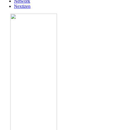
Network
Nextizen