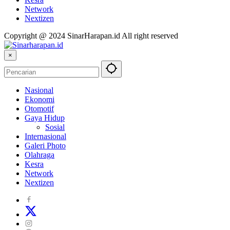
Network
Nextizen
Copyright @ 2024 SinarHarapan.id All right reserved
×
Nasional
Ekonomi
Otomotif
Gaya Hidup
Sosial
Internasional
Galeri Photo
Olahraga
Kesra
Network
Nextizen