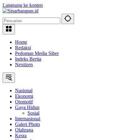
Langsung ke konten
Home
Redaksi
Pedoman Media Siber
Indeks Berita
Nextizen
Nasional
Ekonomi
Otomotif
Gaya Hidup
Sosial
Internasional
Galeri Photo
Olahraga
Kesra