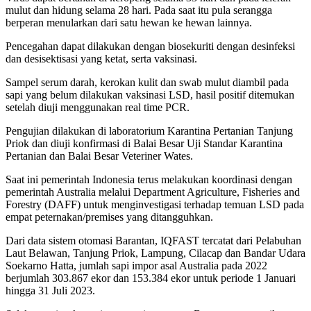
mulut dan hidung selama 28 hari. Pada saat itu pula serangga
berperan menularkan dari satu hewan ke hewan lainnya.
Pencegahan dapat dilakukan dengan biosekuriti dengan desinfeksi
dan desisektisasi yang ketat, serta vaksinasi.
Sampel serum darah, kerokan kulit dan swab mulut diambil pada
sapi yang belum dilakukan vaksinasi LSD, hasil positif ditemukan
setelah diuji menggunakan real time PCR.
Pengujian dilakukan di laboratorium Karantina Pertanian Tanjung
Priok dan diuji konfirmasi di Balai Besar Uji Standar Karantina
Pertanian dan Balai Besar Veteriner Wates.
Saat ini pemerintah Indonesia terus melakukan koordinasi dengan
pemerintah Australia melalui Department Agriculture, Fisheries and
Forestry (DAFF) untuk menginvestigasi terhadap temuan LSD pada
empat peternakan/premises yang ditangguhkan.
Dari data sistem otomasi Barantan, IQFAST tercatat dari Pelabuhan
Laut Belawan, Tanjung Priok, Lampung, Cilacap dan Bandar Udara
Soekarno Hatta, jumlah sapi impor asal Australia pada 2022
berjumlah 303.867 ekor dan 153.384 ekor untuk periode 1 Januari
hingga 31 Juli 2023.