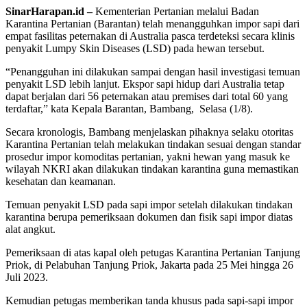
SinarHarapan.id –
Kementerian Pertanian melalui Badan
Karantina Pertanian (Barantan) telah menangguhkan impor sapi dari
empat fasilitas peternakan di Australia pasca terdeteksi secara klinis
penyakit Lumpy Skin Diseases (LSD) pada hewan tersebut.
“Penangguhan ini dilakukan sampai dengan hasil investigasi temuan
penyakit LSD lebih lanjut. Ekspor sapi hidup dari Australia tetap
dapat berjalan dari 56 peternakan atau premises dari total 60 yang
terdaftar,” kata Kepala Barantan, Bambang, Selasa (1/8).
Secara kronologis, Bambang menjelaskan pihaknya selaku otoritas
Karantina Pertanian telah melakukan tindakan sesuai dengan standar
prosedur impor komoditas pertanian, yakni hewan yang masuk ke
wilayah NKRI akan dilakukan tindakan karantina guna memastikan
kesehatan dan keamanan.
Temuan penyakit LSD pada sapi impor setelah dilakukan tindakan
karantina berupa pemeriksaan dokumen dan fisik sapi impor diatas
alat angkut.
Pemeriksaan di atas kapal oleh petugas Karantina Pertanian Tanjung
Priok, di Pelabuhan Tanjung Priok, Jakarta pada 25 Mei hingga 26
Juli 2023.
Kemudian petugas memberikan tanda khusus pada sapi-sapi impor