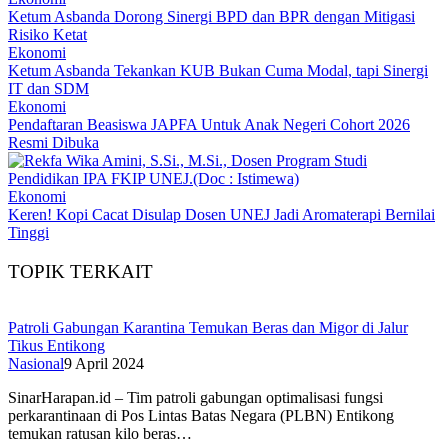
Ketum Asbanda Dorong Sinergi BPD dan BPR dengan Mitigasi
Risiko Ketat
Ekonomi
Ketum Asbanda Tekankan KUB Bukan Cuma Modal, tapi Sinergi
IT dan SDM
Ekonomi
Pendaftaran Beasiswa JAPFA Untuk Anak Negeri Cohort 2026
Resmi Dibuka
Ekonomi
Keren! Kopi Cacat Disulap Dosen UNEJ Jadi Aromaterapi Bernilai
Tinggi
TOPIK TERKAIT
Patroli Gabungan Karantina Temukan Beras dan Migor di Jalur
Tikus Entikong
Nasional
9 April 2024
SinarHarapan.id – Tim patroli gabungan optimalisasi fungsi
perkarantinaan di Pos Lintas Batas Negara (PLBN) Entikong
temukan ratusan kilo beras…