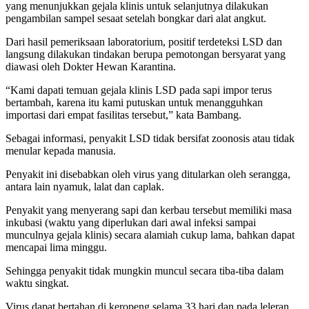
yang menunjukkan gejala klinis untuk selanjutnya dilakukan
pengambilan sampel sesaat setelah bongkar dari alat angkut.
Dari hasil pemeriksaan laboratorium, positif terdeteksi LSD dan
langsung dilakukan tindakan berupa pemotongan bersyarat yang
diawasi oleh Dokter Hewan Karantina.
“Kami dapati temuan gejala klinis LSD pada sapi impor terus
bertambah, karena itu kami putuskan untuk menangguhkan
importasi dari empat fasilitas tersebut,” kata Bambang.
Sebagai informasi, penyakit LSD tidak bersifat zoonosis atau tidak
menular kepada manusia.
Penyakit ini disebabkan oleh virus yang ditularkan oleh serangga,
antara lain nyamuk, lalat dan caplak.
Penyakit yang menyerang sapi dan kerbau tersebut memiliki masa
inkubasi (waktu yang diperlukan dari awal infeksi sampai
munculnya gejala klinis) secara alamiah cukup lama, bahkan dapat
mencapai lima minggu.
Sehingga penyakit tidak mungkin muncul secara tiba-tiba dalam
waktu singkat.
Virus dapat bertahan di keropeng selama 33 hari dan pada leleran