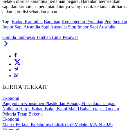
Selaku otoritas karantina pertanian negara, Barantan memastikan
sapi dan komoditas pertanian lainnya yang masuk ke tanah air harus
dalam kondisi sehat dan aman
Tag:
Badan Karantina
Barantan
Kementerian Pertanian
Penghentian
Impor Sapi Australia
Sapi Australia
Stop Impor Sapi Australia
Garuda Indonesia Tambah Lima Pesawat
BERITA TERKAIT
Ekonomi
Paguyuban Konsumen Plastik dan Benang Nusantara: Jangan
Naikkan Harga Bahan Baku, Kami Mau Usaha Tetap Jalan dan
Pekerja Tetap Bekerja
Ekonomi
Matrix Perkuat Kolaborasi Industri ISP Melalui MAIN 2026
Ekonomi