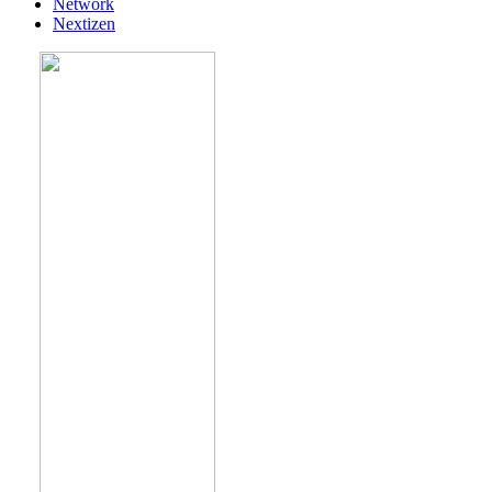
Network
Nextizen