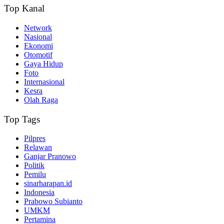
Top Kanal
Network
Nasional
Ekonomi
Otomotif
Gaya Hidup
Foto
Internasional
Kesra
Olah Raga
Top Tags
Pilpres
Relawan
Ganjar Pranowo
Politik
Pemilu
sinarharapan.id
Indonesia
Prabowo Subianto
UMKM
Pertamina