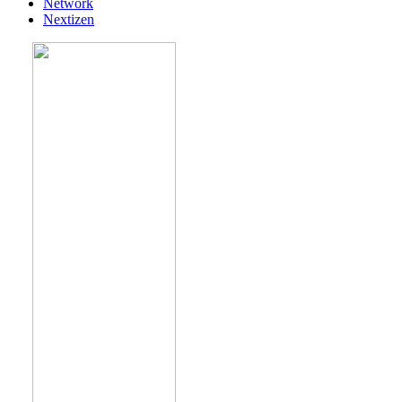
Network
Nextizen