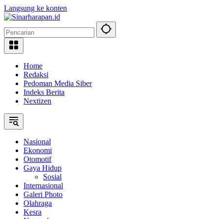
Langsung ke konten
Home
Redaksi
Pedoman Media Siber
Indeks Berita
Nextizen
Nasional
Ekonomi
Otomotif
Gaya Hidup
Sosial
Internasional
Galeri Photo
Olahraga
Kesra