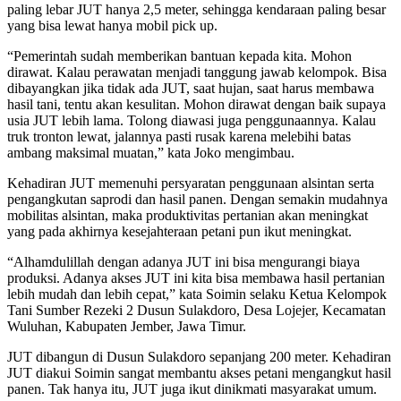
paling lebar JUT hanya 2,5 meter, sehingga kendaraan paling besar
yang bisa lewat hanya mobil pick up.
“Pemerintah sudah memberikan bantuan kepada kita. Mohon
dirawat. Kalau perawatan menjadi tanggung jawab kelompok. Bisa
dibayangkan jika tidak ada JUT, saat hujan, saat harus membawa
hasil tani, tentu akan kesulitan. Mohon dirawat dengan baik supaya
usia JUT lebih lama. Tolong diawasi juga penggunaannya. Kalau
truk tronton lewat, jalannya pasti rusak karena melebihi batas
ambang maksimal muatan,” kata Joko mengimbau.
Kehadiran JUT memenuhi persyaratan penggunaan alsintan serta
pengangkutan saprodi dan hasil panen. Dengan semakin mudahnya
mobilitas alsintan, maka produktivitas pertanian akan meningkat
yang pada akhirnya kesejahteraan petani pun ikut meningkat.
“Alhamdulillah dengan adanya JUT ini bisa mengurangi biaya
produksi. Adanya akses JUT ini kita bisa membawa hasil pertanian
lebih mudah dan lebih cepat,” kata Soimin selaku Ketua Kelompok
Tani Sumber Rezeki 2 Dusun Sulakdoro, Desa Lojejer, Kecamatan
Wuluhan, Kabupaten Jember, Jawa Timur.
JUT dibangun di Dusun Sulakdoro sepanjang 200 meter. Kehadiran
JUT diakui Soimin sangat membantu akses petani mengangkut hasil
panen. Tak hanya itu, JUT juga ikut dinikmati masyarakat umum.