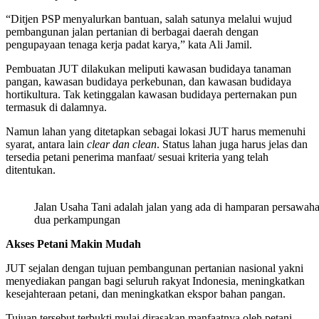
“Ditjen PSP menyalurkan bantuan, salah satunya melalui wujud
pembangunan jalan pertanian di berbagai daerah dengan
pengupayaan tenaga kerja padat karya,” kata Ali Jamil.
Pembuatan JUT dilakukan meliputi kawasan budidaya tanaman
pangan, kawasan budidaya perkebunan, dan kawasan budidaya
hortikultura. Tak ketinggalan kawasan budidaya perternakan pun
termasuk di dalamnya.
Namun lahan yang ditetapkan sebagai lokasi JUT harus memenuhi
syarat, antara lain
clear dan clean
. Status lahan juga harus jelas dan
tersedia petani penerima manfaat/ sesuai kriteria yang telah
ditentukan.
Jalan Usaha Tani adalah jalan yang ada di hamparan persawa
dua perkampungan
Akses Petani Makin Mudah
JUT sejalan dengan tujuan pembangunan pertanian nasional yakni
menyediakan pangan bagi seluruh rakyat Indonesia, meningkatkan
kesejahteraan petani, dan meningkatkan ekspor bahan pangan.
Tujuan tersebut terbukti mulai dirasakan manfaatnya oleh petani