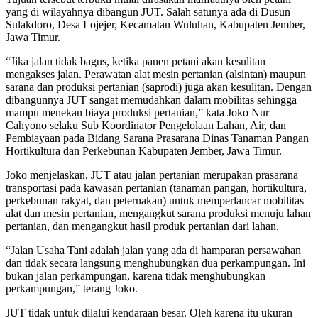
yang di wilayahnya dibangun JUT. Salah satunya ada di Dusun
Sulakdoro, Desa Lojejer, Kecamatan Wuluhan, Kabupaten Jember,
Jawa Timur.
“Jika jalan tidak bagus, ketika panen petani akan kesulitan
mengakses jalan. Perawatan alat mesin pertanian (alsintan) maupun
sarana dan produksi pertanian (saprodi) juga akan kesulitan. Dengan
dibangunnya JUT sangat memudahkan dalam mobilitas sehingga
mampu menekan biaya produksi pertanian,” kata Joko Nur
Cahyono selaku Sub Koordinator Pengelolaan Lahan, Air, dan
Pembiayaan pada Bidang Sarana Prasarana Dinas Tanaman Pangan
Hortikultura dan Perkebunan Kabupaten Jember, Jawa Timur.
Joko menjelaskan, JUT atau jalan pertanian merupakan prasarana
transportasi pada kawasan pertanian (tanaman pangan, hortikultura,
perkebunan rakyat, dan peternakan) untuk memperlancar mobilitas
alat dan mesin pertanian, mengangkut sarana produksi menuju lahan
pertanian, dan mengangkut hasil produk pertanian dari lahan.
“Jalan Usaha Tani adalah jalan yang ada di hamparan persawahan
dan tidak secara langsung menghubungkan dua perkampungan. Ini
bukan jalan perkampungan, karena tidak menghubungkan
perkampungan,” terang Joko.
JUT tidak untuk dilalui kendaraan besar. Oleh karena itu ukuran