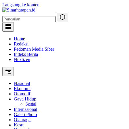
Langsung ke konten
Home
Redaksi
Pedoman Media Siber
Indeks Berita
Nextizen
Nasional
Ekonomi
Otomotif
Gaya Hidup
Sosial
Internasional
Galeri Photo
Olahraga
Kesra