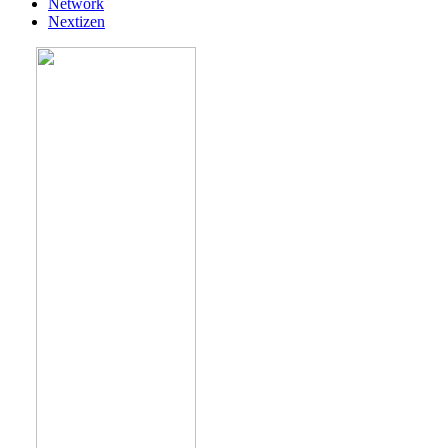
Network
Nextizen