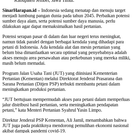
Kabupaten Jember, Jawa Timur.
SinarHarapan.id –
Indonesia sedang menatap dan menuju target
menjadi lumbung pangan dunia pada tahun 2045. Perbaikan potensi
sumber daya alam, serta potensi sumber daya manusia, perlu
dilakukan agar dapat memaksimalkan hasil pertanian.
Potensi serapan pasar di dalam dan luar negeri terus meningkat,
namun tidak paralel dengan berbagai kendala yang dihadapi para
petani di Indonesia. Ada kendala alat dan mesin pertanian yang
belum bisa dimanfaatkan secara optimal yang penyebabnya adalah
akses menuju area persawahan atau perkebunan yang mereka miliki,
masih belum memadai.
Program Jalan Usaha Tani (JUT) yang diinisiasi Kementerian
Pertanian (Kementan) melalui Direktorat Jenderal Prasarana dan
Sarana Pertanian (Ditjen PSP) terbukti membantu petani dalam
meningkatkan produksi pertanian.
“JUT bertujuan mempermudah akses para petani dalam memperluas
jalur distribusi hasil pertanian, serta meningkatkan pendapatan
petani,” kata Menteri Pertanian Syahrul Yasin Limpo.
Direktur Jenderal PSP Kementan, Ali Jamil, menambahkan bahwa
JUT juga pada praktiknya mendorong pemulihan ekonomi nasional
akibat dampak pandemi covid-19.