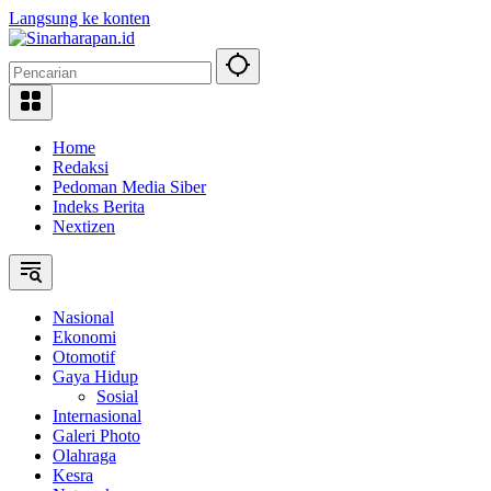
Langsung ke konten
Home
Redaksi
Pedoman Media Siber
Indeks Berita
Nextizen
Nasional
Ekonomi
Otomotif
Gaya Hidup
Sosial
Internasional
Galeri Photo
Olahraga
Kesra