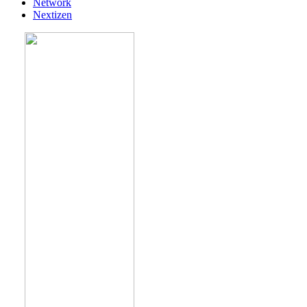
Network
Nextizen