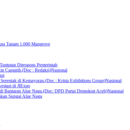
ingga Tanam 1.000 Mangrove
Tuntutan Direspons Pemerintah
Nasional
asi
Nasional
vestasi di JIExpo
Nasional
hkan Sungai Alue Naga
a