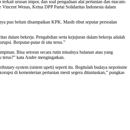
ap terkait urusan impor, dan soal pengadaan alat pertanian dan macam-
dre Vincent Wenas, Ketua DPP Partai Solidaritas Indonesia dalam
sinya pun belum disampaikan KPK. Masih ribut seputar persoalan
gritas dalam bekerja. Pengabdian serta kejujuran dalam bekerja adalah
upsi. Berputar-putar di situ terus.”
pinan. Bisa setoran secara rutin misalnya bulanan atau yang
itu terus?” kata Andre mengingatkan.
ibutary-system (sistem upeti) seperti itu. Begitulah budaya nepotisme
 korupsi di kementerian pertanian mesti segera dituntaskan,” pungkas