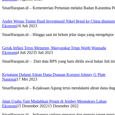
SinarHarapan.id – Kementerian Pertanian melalui Badan Karantina Per
Andre Wenas Tuntut Hasil InvestigasiI Nikel Ilegal ke China diumu
Ekonomi
16 Juli 2023
SinarHarapan.id – Hingga saat ini belum jelas siapa yang mengekpor s
Gerak Inflasi Terus Menurun, Masyarakat Tetap Wajib Waspada
Ekonomi
4 Juli 2023
5 Juli 2023
SinarHarapan.id – Dari data BPS yang baru dirilis awal bulan Juli ini
Kejagung Dalami Aliran Dana Dugaan Korupsi Johnny G Plate
Nasional
17 Mei 2023
SinarHarapan.id – Kejaksaan Agung terus mendalami aliran dana dug
Jalan Usaha Tani Mudahkan Petani di Jember Mengakses Lahan
Ekonomi
15 Desember 2022
15 Desember 2022
SinarHarapan.id – Indonesia sedang menatap dan menuju target men