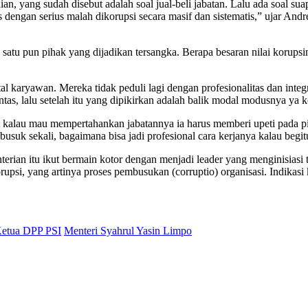
ian, yang sudah disebut adalah soal jual-beli jabatan. Lalu ada soal su
rus dengan serius malah dikorupsi secara masif dan sistematis,” ujar An
 satu pun pihak yang dijadikan tersangka. Berapa besaran nilai korup
ntal karyawan. Mereka tidak peduli lagi dengan profesionalitas dan inte
tas, lalu setelah itu yang dipikirkan adalah balik modal modusnya ya kor
kalau mau mempertahankan jabatannya ia harus memberi upeti pada pim
 busuk sekali, bagaimana bisa jadi profesional cara kerjanya kalau beg
rian itu ikut bermain kotor dengan menjadi leader yang menginisiasi tr
rupsi, yang artinya proses pembusukan (corruptio) organisasi. Indikasi
etua DPP PSI
Menteri Syahrul Yasin Limpo