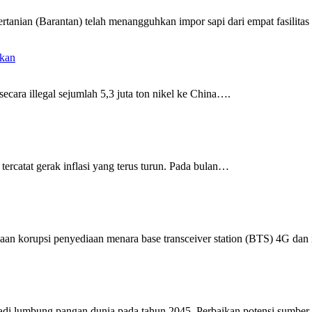
tanian (Barantan) telah menangguhkan impor sapi dari empat fasilitas
mkan
ecara illegal sejumlah 5,3 juta ton nikel ke China….
 tercatat gerak inflasi yang terus turun. Pada bulan…
aan korupsi penyediaan menara base transceiver station (BTS) 4G dan
jadi lumbung pangan dunia pada tahun 2045. Perbaikan potensi sumbe