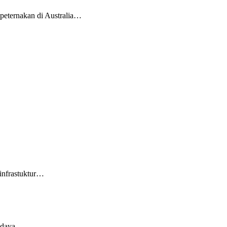
 peternakan di Australia…
 infrastuktur…
r daya…