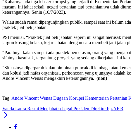
“Kabarnya ada tiga klaster korupsi yang terjadi di Kementerian Pertan
macam. Ini jahat sekali, negeri pertanian tapi pertaniannya tidak diu
keterangannya, Senin (10/7/2023).
Walau sudah ramai dipergunjingkan publik, sampai saat ini belum ada
praktek jual-beli jabatan.
PSI menilai, “Praktek jual-beli jabatan seperti ini sangat merusak me
jargon kosong belaka, kejar jabatan dengan cara membeli jadi jalan pin
“Parahnya kalau sampai ada praktek pemerasan, orang yang menjabat 
sifatnya kasuistik, tergantung proyek yang sedang dikerjakan. Ini kan
“Situasinya diperparah kalau pimpinan puncak di lembaga atau kemente
dan kolusi jadi nafas organisasi, perkoncoan yang ujungnya adalah ko
Andre Vincent Wenas mengakhiri keterangannya.
(non)
Tag:
Andre Vincent Wenas
Dugaan Korupsi
Kementerian Pertanian
K
Vanda Laura Resmi Menjabat sebagai Presiden Direktur bp-AKR