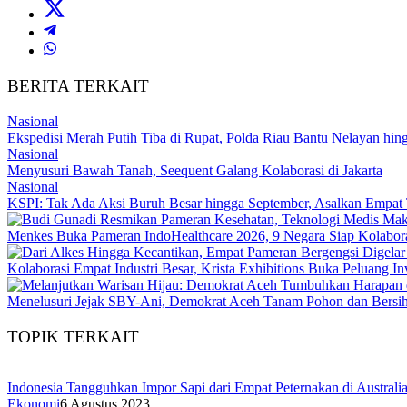
BERITA TERKAIT
Nasional
Ekspedisi Merah Putih Tiba di Rupat, Polda Riau Bantu Nelayan h
Nasional
Menyusuri Bawah Tanah, Seequent Galang Kolaborasi di Jakarta
Nasional
KSPI: Tak Ada Aksi Buruh Besar hingga September, Asalkan Empat 
Menkes Buka Pameran IndoHealthcare 2026, 9 Negara Siap Kolabor
Kolaborasi Empat Industri Besar, Krista Exhibitions Buka Peluang In
Menelusuri Jejak SBY-Ani, Demokrat Aceh Tanam Pohon dan Bersi
TOPIK TERKAIT
Indonesia Tangguhkan Impor Sapi dari Empat Peternakan di Australi
Ekonomi
6 Agustus 2023