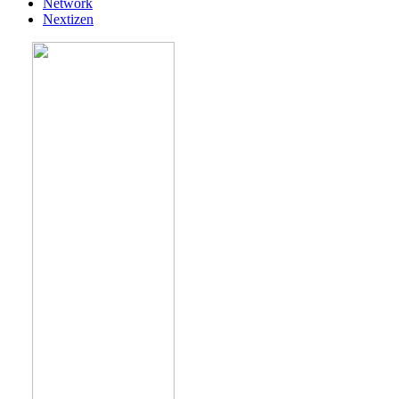
Network
Nextizen