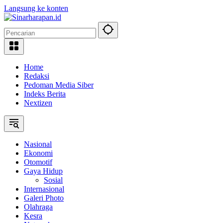
Langsung ke konten
Home
Redaksi
Pedoman Media Siber
Indeks Berita
Nextizen
Nasional
Ekonomi
Otomotif
Gaya Hidup
Sosial
Internasional
Galeri Photo
Olahraga
Kesra