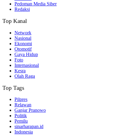
Pedoman Media Siber
Redaksi
Top Kanal
Network
Nasional
Ekonomi
Otomotif
Gaya Hidup
Foto
Internasional
Kesra
Olah Raga
Top Tags
Pilpres
Relawan
Ganjar Pranowo
Politik
Pemilu
sinarharapan.id
Indonesia