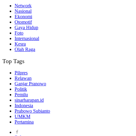
Network
Nasional
Ekonomi
Otomotif
Gaya Hidup
Foto
Internasional
Kesra
Olah Raga
Top Tags
Pilpres
Relawan
Ganjar Pranowo
Politik
Pemilu
sinarharapan.id
Indonesia
Prabowo Subianto
UMKM
Pertamina