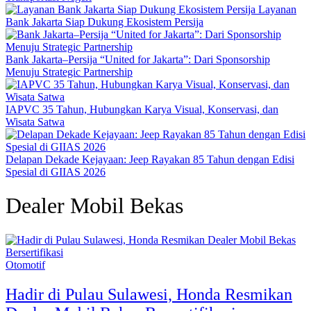
Layanan
Bank Jakarta Siap Dukung Ekosistem Persija
Bank Jakarta–Persija “United for Jakarta”: Dari Sponsorship
Menuju Strategic Partnership
IAPVC 35 Tahun, Hubungkan Karya Visual, Konservasi, dan
Wisata Satwa
Delapan Dekade Kejayaan: Jeep Rayakan 85 Tahun dengan Edisi
Spesial di GIIAS 2026
Dealer Mobil Bekas
Otomotif
Hadir di Pulau Sulawesi, Honda Resmikan