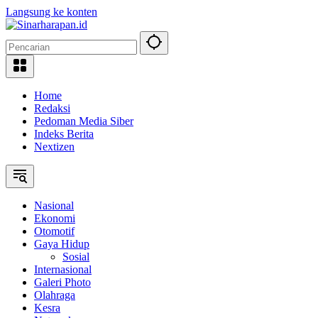
Langsung ke konten
Home
Redaksi
Pedoman Media Siber
Indeks Berita
Nextizen
Nasional
Ekonomi
Otomotif
Gaya Hidup
Sosial
Internasional
Galeri Photo
Olahraga
Kesra