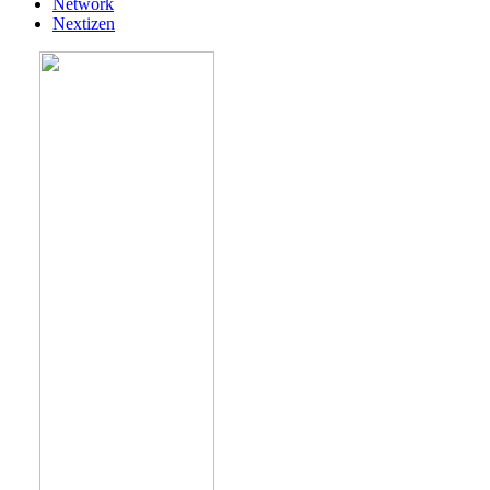
Network
Nextizen