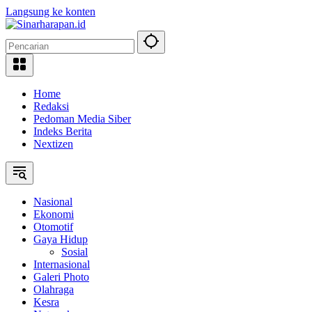
Langsung ke konten
Home
Redaksi
Pedoman Media Siber
Indeks Berita
Nextizen
Nasional
Ekonomi
Otomotif
Gaya Hidup
Sosial
Internasional
Galeri Photo
Olahraga
Kesra