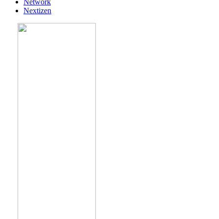
Network
Nextizen