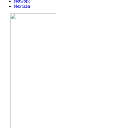
Network
Nextizen