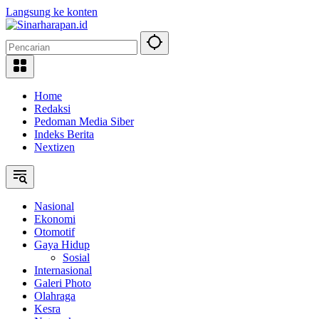
Langsung ke konten
Home
Redaksi
Pedoman Media Siber
Indeks Berita
Nextizen
Nasional
Ekonomi
Otomotif
Gaya Hidup
Sosial
Internasional
Galeri Photo
Olahraga
Kesra