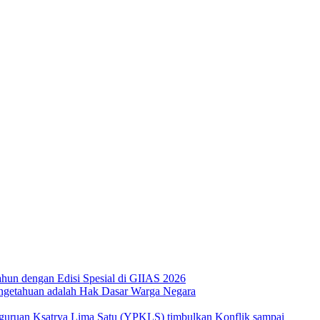
hun dengan Edisi Spesial di GIIAS 2026
ngetahuan adalah Hak Dasar Warga Negara
guruan Ksatrya Lima Satu (YPKLS) timbulkan Konflik sampai