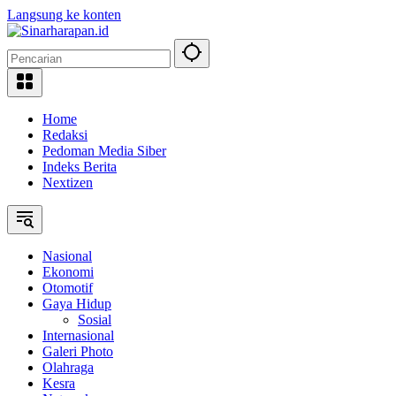
Langsung ke konten
Home
Redaksi
Pedoman Media Siber
Indeks Berita
Nextizen
Nasional
Ekonomi
Otomotif
Gaya Hidup
Sosial
Internasional
Galeri Photo
Olahraga
Kesra