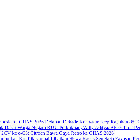
Delapan Dekade Kejayaan: Jeep Rayakan 85 Ta
RUU Perbukuan, Willy Aditya: Akses Ilmu Pe
i 2CV ke e-C3: Citroën Bawa Gaya Retro ke GIIAS 2026
Kasus Sengketa Yayasan Per