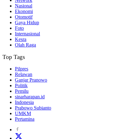
Network
Nasional
Ekonomi
Otomotif
Gaya Hidup
Foto
Internasional
Kesra
Olah Raga
Top Tags
Pilpres
Relawan
Ganjar Pranowo
Politik
Pemilu
sinarharapan.id
Indonesia
Prabowo Subianto
UMKM
Pertamina