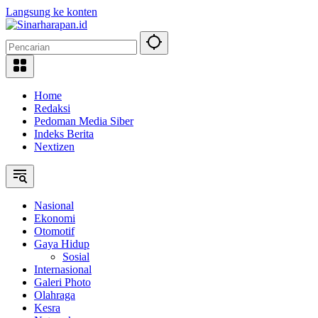
Langsung ke konten
Home
Redaksi
Pedoman Media Siber
Indeks Berita
Nextizen
Nasional
Ekonomi
Otomotif
Gaya Hidup
Sosial
Internasional
Galeri Photo
Olahraga
Kesra