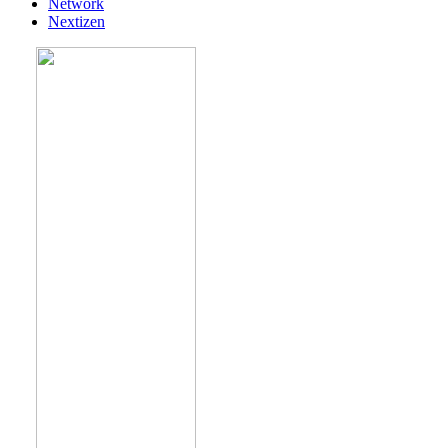
Network
Nextizen