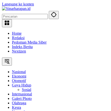
Langsung ke konten
Home
Redaksi
Pedoman Media Siber
Indeks Berita
Nextizen
Nasional
Ekonomi
Otomotif
Gaya Hidup
Sosial
Internasional
Galeri Photo
Olahraga
Kesra