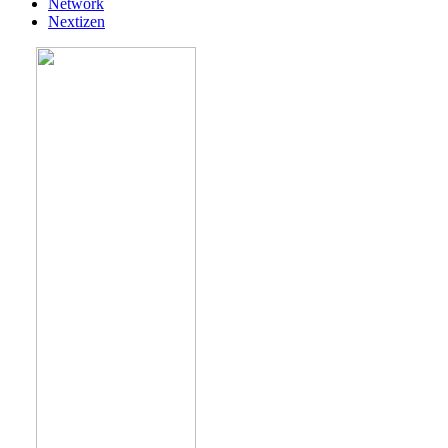
Network
Nextizen