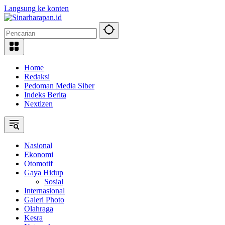
Langsung ke konten
Home
Redaksi
Pedoman Media Siber
Indeks Berita
Nextizen
Nasional
Ekonomi
Otomotif
Gaya Hidup
Sosial
Internasional
Galeri Photo
Olahraga
Kesra