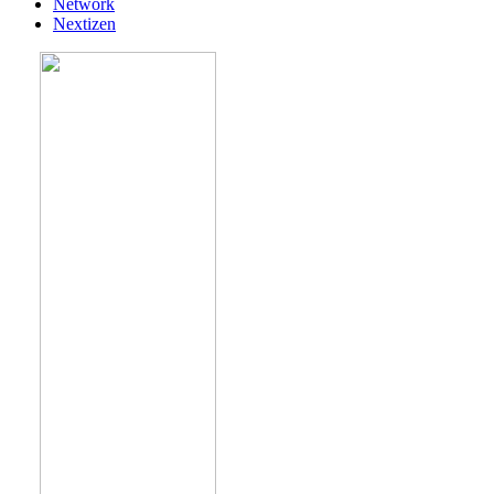
Network
Nextizen