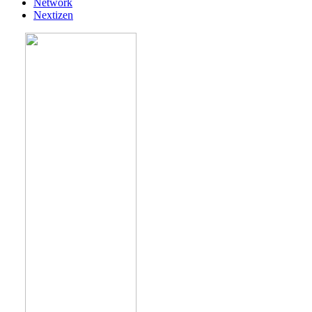
Network
Nextizen