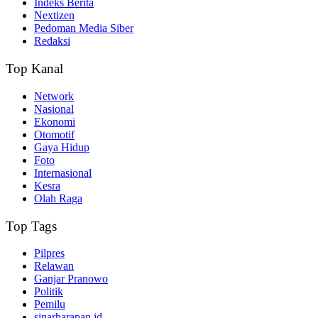
Indeks Berita
Nextizen
Pedoman Media Siber
Redaksi
Top Kanal
Network
Nasional
Ekonomi
Otomotif
Gaya Hidup
Foto
Internasional
Kesra
Olah Raga
Top Tags
Pilpres
Relawan
Ganjar Pranowo
Politik
Pemilu
sinarharapan.id