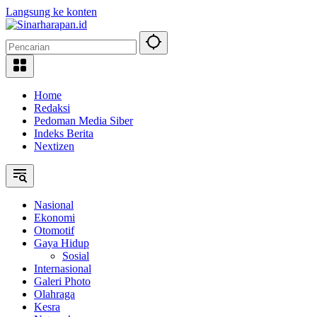
Langsung ke konten
Home
Redaksi
Pedoman Media Siber
Indeks Berita
Nextizen
Nasional
Ekonomi
Otomotif
Gaya Hidup
Sosial
Internasional
Galeri Photo
Olahraga
Kesra