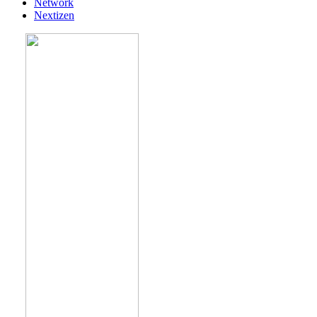
Network
Nextizen