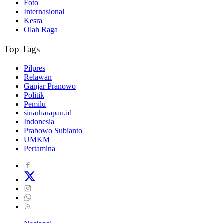
Foto
Internasional
Kesra
Olah Raga
Top Tags
Pilpres
Relawan
Ganjar Pranowo
Politik
Pemilu
sinarharapan.id
Indonesia
Prabowo Subianto
UMKM
Pertamina