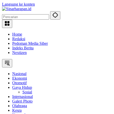
Langsung ke konten
Home
Redaksi
Pedoman Media Siber
Indeks Berita
Nextizen
Nasional
Ekonomi
Otomotif
Gaya Hidup
Sosial
Internasional
Galeri Photo
Olahraga
Kesra