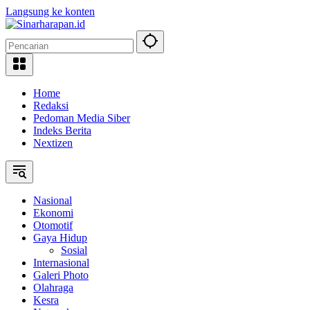
Langsung ke konten
Home
Redaksi
Pedoman Media Siber
Indeks Berita
Nextizen
Nasional
Ekonomi
Otomotif
Gaya Hidup
Sosial
Internasional
Galeri Photo
Olahraga
Kesra