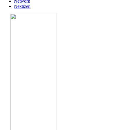
Network
Nextizen