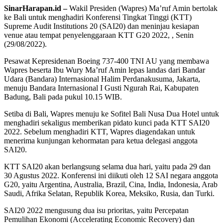
SinarHarapan.id –
Wakil Presiden (Wapres) Ma’ruf Amin bertolak
ke Bali untuk menghadiri Konferensi Tingkat Tinggi (KTT)
Supreme Audit Institutions 20 (SAI20) dan meninjau kesiapan
venue atau tempat penyelenggaraan KTT G20 2022, , Senin
(29/08/2022).
Pesawat Kepresidenan Boeing 737-400 TNI AU yang membawa
Wapres beserta Ibu Wury Ma’ruf Amin lepas landas dari Bandar
Udara (Bandara) Internasional Halim Perdanakusuma, Jakarta,
menuju Bandara Internasional I Gusti Ngurah Rai, Kabupaten
Badung, Bali pada pukul 10.15 WIB.
Setiba di Bali, Wapres menuju ke Sofitel Bali Nusa Dua Hotel untuk
menghadiri sekaligus memberikan pidato kunci pada KTT SAI20
2022. Sebelum menghadiri KTT, Wapres diagendakan untuk
menerima kunjungan kehormatan para ketua delegasi anggota
SAI20.
KTT SAI20 akan berlangsung selama dua hari, yaitu pada 29 dan
30 Agustus 2022. Konferensi ini diikuti oleh 12 SAI negara anggota
G20, yaitu Argentina, Australia, Brazil, Cina, India, Indonesia, Arab
Saudi, Afrika Selatan, Republik Korea, Meksiko, Rusia, dan Turki.
SAI20 2022 mengusung dua isu prioritas, yaitu Percepatan
Pemulihan Ekonomi (Accelerating Economic Recovery) dan