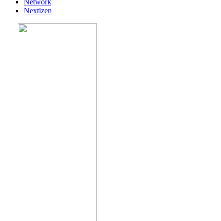
Network
Nextizen