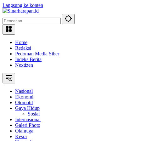
Langsung ke konten
Home
Redaksi
Pedoman Media Siber
Indeks Berita
Nextizen
Nasional
Ekonomi
Otomotif
Gaya Hidup
Sosial
Internasional
Galeri Photo
Olahraga
Kesra