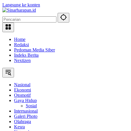
Langsung ke konten
Home
Redaksi
Pedoman Media Siber
Indeks Berita
Nextizen
Nasional
Ekonomi
Otomotif
Gaya Hidup
Sosial
Internasional
Galeri Photo
Olahraga
Kesra