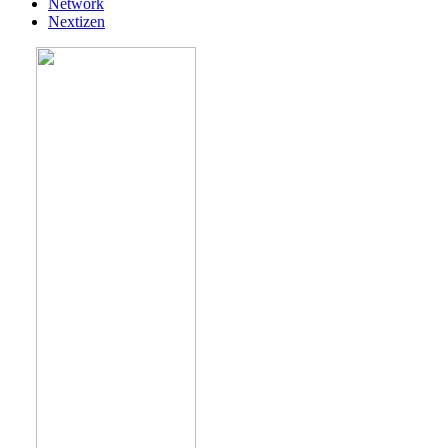
Network
Nextizen