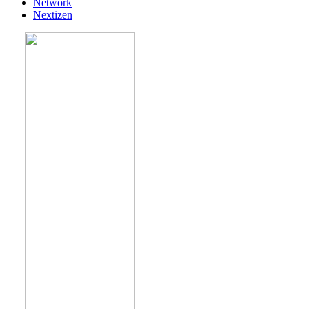
Network
Nextizen