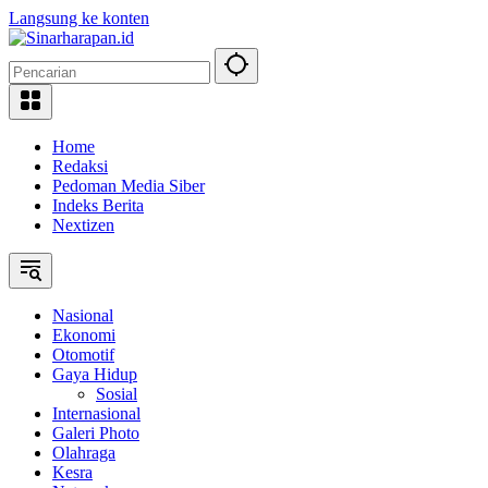
Langsung ke konten
Home
Redaksi
Pedoman Media Siber
Indeks Berita
Nextizen
Nasional
Ekonomi
Otomotif
Gaya Hidup
Sosial
Internasional
Galeri Photo
Olahraga
Kesra