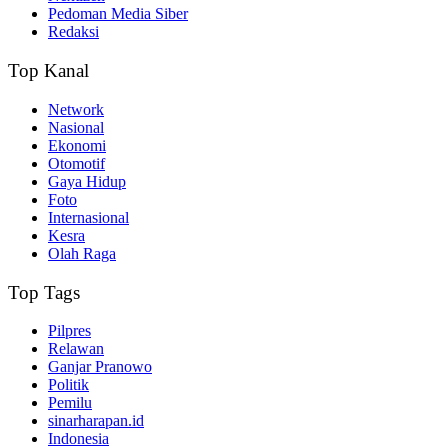
Pedoman Media Siber
Redaksi
Top Kanal
Network
Nasional
Ekonomi
Otomotif
Gaya Hidup
Foto
Internasional
Kesra
Olah Raga
Top Tags
Pilpres
Relawan
Ganjar Pranowo
Politik
Pemilu
sinarharapan.id
Indonesia