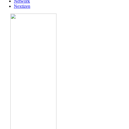
Network
Nextizen