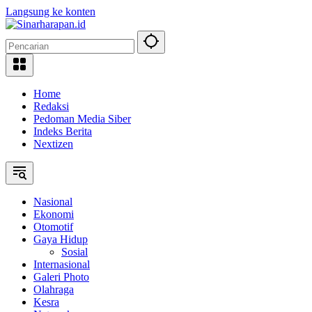
Langsung ke konten
Home
Redaksi
Pedoman Media Siber
Indeks Berita
Nextizen
Nasional
Ekonomi
Otomotif
Gaya Hidup
Sosial
Internasional
Galeri Photo
Olahraga
Kesra