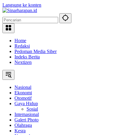
Langsung ke konten
Home
Redaksi
Pedoman Media Siber
Indeks Berita
Nextizen
Nasional
Ekonomi
Otomotif
Gaya Hidup
Sosial
Internasional
Galeri Photo
Olahraga
Kesra