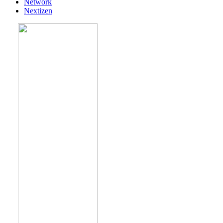
Network
Nextizen