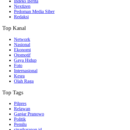
Indeks Berita
Nextizen
Pedoman Media Siber
Redaksi
Top Kanal
Network
Nasional
Ekonomi
Otomotif
Gaya Hidup
Foto
Internasional
Kesra
Olah Raga
Top Tags
Pilpres
Relawan
Ganjar Pranowo
Politik
Pemilu
sinarharapan.id