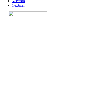
Network
Nextizen