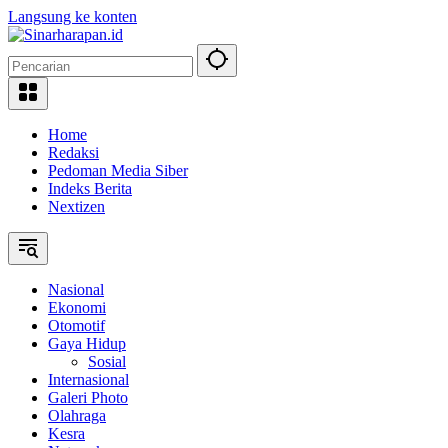
Langsung ke konten
Home
Redaksi
Pedoman Media Siber
Indeks Berita
Nextizen
Nasional
Ekonomi
Otomotif
Gaya Hidup
Sosial
Internasional
Galeri Photo
Olahraga
Kesra