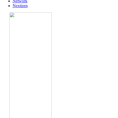
Network
Nextizen