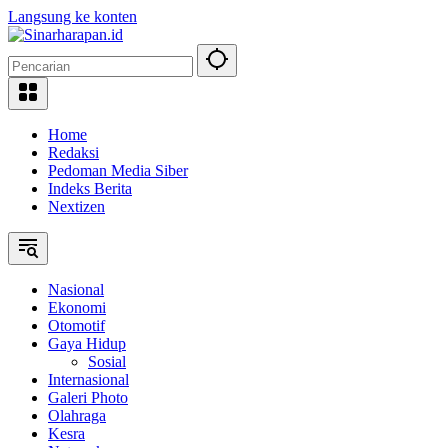
Langsung ke konten
Home
Redaksi
Pedoman Media Siber
Indeks Berita
Nextizen
Nasional
Ekonomi
Otomotif
Gaya Hidup
Sosial
Internasional
Galeri Photo
Olahraga
Kesra