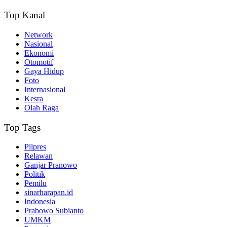
Top Kanal
Network
Nasional
Ekonomi
Otomotif
Gaya Hidup
Foto
Internasional
Kesra
Olah Raga
Top Tags
Pilpres
Relawan
Ganjar Pranowo
Politik
Pemilu
sinarharapan.id
Indonesia
Prabowo Subianto
UMKM