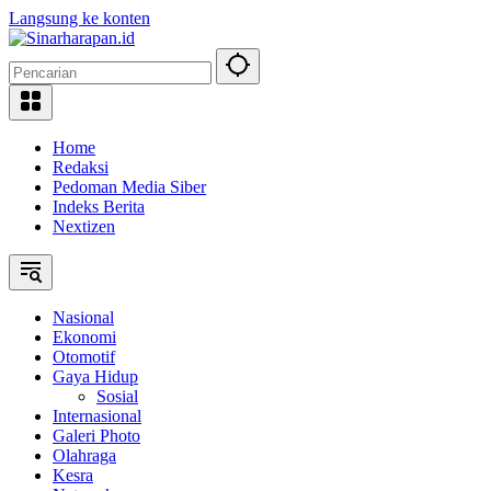
Langsung ke konten
Home
Redaksi
Pedoman Media Siber
Indeks Berita
Nextizen
Nasional
Ekonomi
Otomotif
Gaya Hidup
Sosial
Internasional
Galeri Photo
Olahraga
Kesra