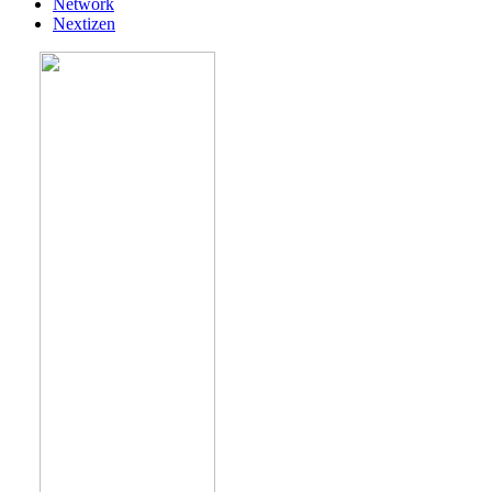
Network
Nextizen