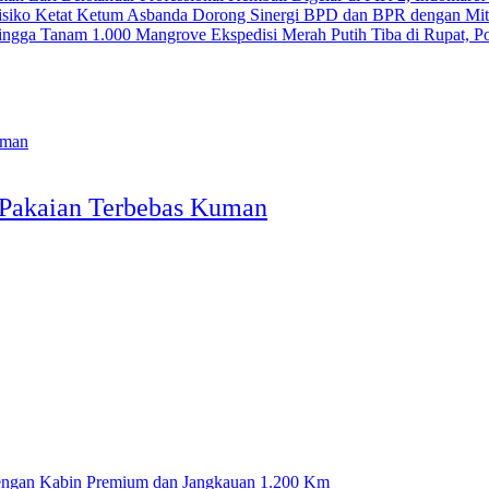
Ketum Asbanda Dorong Sinergi BPD dan BPR dengan Mitig
Ekspedisi Merah Putih Tiba di Rupat, 
 Pakaian Terbebas Kuman