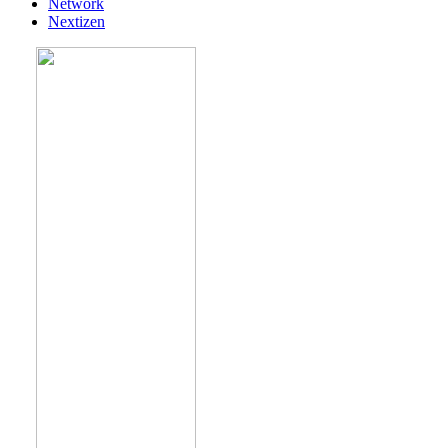
Network
Nextizen