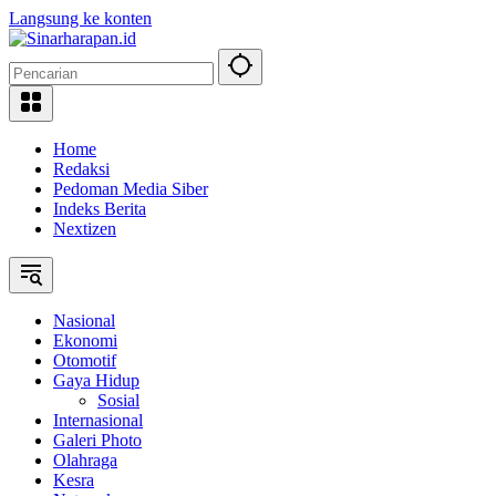
Langsung ke konten
Home
Redaksi
Pedoman Media Siber
Indeks Berita
Nextizen
Nasional
Ekonomi
Otomotif
Gaya Hidup
Sosial
Internasional
Galeri Photo
Olahraga
Kesra