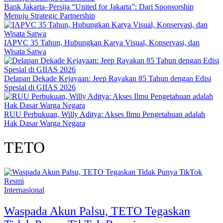
Bank Jakarta–Persija “United for Jakarta”: Dari Sponsorship
Menuju Strategic Partnership
IAPVC 35 Tahun, Hubungkan Karya Visual, Konservasi, dan
Wisata Satwa
Delapan Dekade Kejayaan: Jeep Rayakan 85 Tahun dengan Edisi
Spesial di GIIAS 2026
RUU Perbukuan, Willy Aditya: Akses Ilmu Pengetahuan adalah
Hak Dasar Warga Negara
TETO
Internasional
Waspada Akun Palsu, TETO Tegaskan