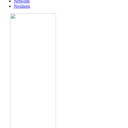
Network
Nextizen