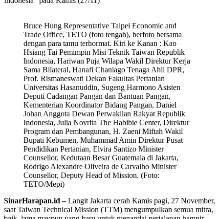
Indonesia” pada Kamis (27/11)
Bruce Hung Representative Taipei Economic and
Trade Office, TETO (foto tengah), berfoto bersama
dengan para tamu terhormat. Kiri ke Kanan : Kao
Hsiang Tai Pemimpin Misi Teknik Taiwan Republik
Indonesia, Hariwan Puja Wilapa Wakil Direktur Kerja
Sama Bilateral, Hanafi Chaniago Tenaga Ahli DPR,
Prof. Rismaneswati Dekan Fakultas Pertanian
Universitas Hasanuddin, Sugeng Harmono Asisten
Deputi Cadangan Pangan dan Bantuan Pangan,
Kementerian Koordinator Bidang Pangan, Daniel
Johan Anggota Dewan Perwakilan Rakyat Republik
Indonesia, Julia Novrita The Habibie Center, Direktur
Program dan Pembangunan, H. Zaeni Miftah Wakil
Bupati Kebumen, Muhammad Amin Direktur Pusat
Pendidikan Pertanian, Elvira Santizo Minister
Counsellor, Kedutaan Besar Guatemala di Jakarta,
Rodrigo Alexandre Oliveira de Carvalho Minister
Counsellor, Deputy Head of Mission. (Foto:
TETO/Mepi)
SinarHarapan.id –
Langit Jakarta cerah Kamis pagi, 27 November,
saat Taiwan Technical Mission (TTM) mengumpulkan semua mitra,
baik lama maupun yang baru untuk menandai perjalanan hampir