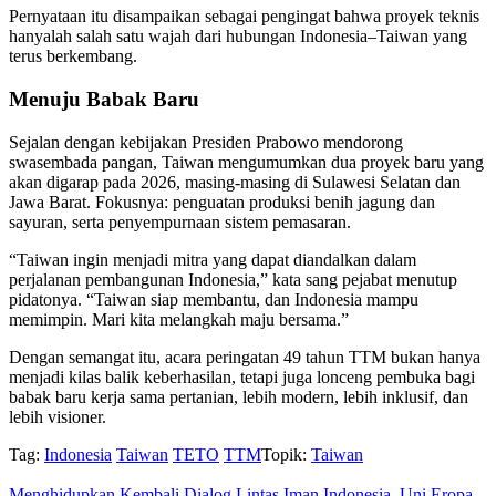
Pernyataan itu disampaikan sebagai pengingat bahwa proyek teknis
hanyalah salah satu wajah dari hubungan Indonesia–Taiwan yang
terus berkembang.
Menuju Babak Baru
Sejalan dengan kebijakan Presiden Prabowo mendorong
swasembada pangan, Taiwan mengumumkan dua proyek baru yang
akan digarap pada 2026, masing-masing di Sulawesi Selatan dan
Jawa Barat. Fokusnya: penguatan produksi benih jagung dan
sayuran, serta penyempurnaan sistem pemasaran.
“Taiwan ingin menjadi mitra yang dapat diandalkan dalam
perjalanan pembangunan Indonesia,” kata sang pejabat menutup
pidatonya. “Taiwan siap membantu, dan Indonesia mampu
memimpin. Mari kita melangkah maju bersama.”
Dengan semangat itu, acara peringatan 49 tahun TTM bukan hanya
menjadi kilas balik keberhasilan, tetapi juga lonceng pembuka bagi
babak baru kerja sama pertanian, lebih modern, lebih inklusif, dan
lebih visioner.
Tag:
Indonesia
Taiwan
TETO
TTM
Topik:
Taiwan
Menghidupkan Kembali Dialog Lintas Iman Indonesia–Uni Eropa