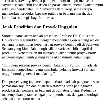
TTM di Karawang, tempat para petani kini mampu memasok
sayuran secara lebih konsisten ke pasar Jakarta, meningkatkan mutu
sekaligus pendapatan. Di Sumatera Utara, kerja sama serupa
memperkuat produksi bawang putih dan bawang merah, dua
komoditas strategis bagi Indonesia.
Jejak Penelitian dan Proyek Unggulan
Sorotan utama acara adalah presentasi Profesor Dr. Yunus dari
Universitas Hasanuddin. Dengan membentangkan rentang waktu
panjang, ia mengulas keberhasilan proyek benih padi di Sulawesi
Selatan yang kini telah menghasilkan varietas lebih adaptif dan
produktif. Keberhasilan itu menjadi pijakan untuk proyek baru:
pengembangan benih jagung yang akan dimulai tahun depan.
“Ini bukan sekadar proyek benih,” kata Prof. Yunus. “Ini adalah
investasi pengetahuan yang membuka peluang inovasi varietas
unggul untuk generasi mendatang.”
Dua proyek yang juga mendapat perhatian adalah penguatan sistem
pemasaran sayuran dan buah di Karawang serta peningkatan
produksi dan pemasaran bawang di Sumatera Utara. Keduanya
menempatkan petani sebagai pusat perubahan, dengan teknologi
sebagai akselerator utama.