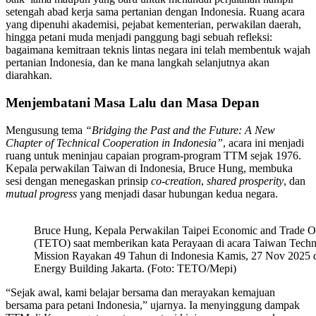
setengah abad kerja sama pertanian dengan Indonesia. Ruang acara
yang dipenuhi akademisi, pejabat kementerian, perwakilan daerah,
hingga petani muda menjadi panggung bagi sebuah refleksi:
bagaimana kemitraan teknis lintas negara ini telah membentuk wajah
pertanian Indonesia, dan ke mana langkah selanjutnya akan
diarahkan.
Menjembatani Masa Lalu dan Masa Depan
Mengusung tema
“Bridging the Past and the Future: A New
Chapter of Technical Cooperation in Indonesia”
, acara ini menjadi
ruang untuk meninjau capaian program-program TTM sejak 1976.
Kepala perwakilan Taiwan di Indonesia, Bruce Hung, membuka
sesi dengan menegaskan prinsip
co-creation
,
shared prosperity
, dan
mutual progress
yang menjadi dasar hubungan kedua negara.
Bruce Hung, Kepala Perwakilan Taipei Economic and Trade O
(TETO) saat memberikan kata Perayaan di acara Taiwan Techn
Mission Rayakan 49 Tahun di Indonesia Kamis, 27 Nov 2025 
Energy Building Jakarta. (Foto: TETO/Mepi)
“Sejak awal, kami belajar bersama dan merayakan kemajuan
bersama para petani Indonesia,” ujarnya. Ia menyinggung dampak