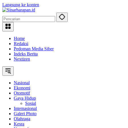
Langsung ke konten
Home
Redaksi
Pedoman Media Siber
Indeks Berita
Nextizen
Nasional
Ekonomi
Otomotif
Gaya Hidup
Sosial
Internasional
Galeri Photo
Olahraga
Kesra