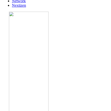
Network
Nextizen