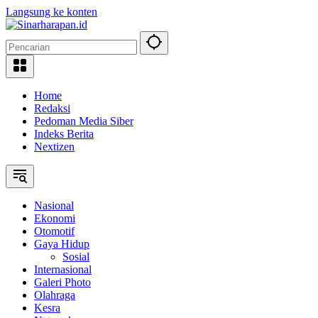
Langsung ke konten
Home
Redaksi
Pedoman Media Siber
Indeks Berita
Nextizen
Nasional
Ekonomi
Otomotif
Gaya Hidup
Sosial
Internasional
Galeri Photo
Olahraga
Kesra