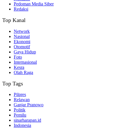
Pedoman Media Siber
Redaksi
Top Kanal
Network
Nasional
Ekonomi
Otomotif
Gaya Hidup
Foto
Internasional
Kesra
Olah Raga
Top Tags
Pilpres
Relawan
Ganjar Pranowo
Politik
Pemilu
sinarharapan.id
Indonesia