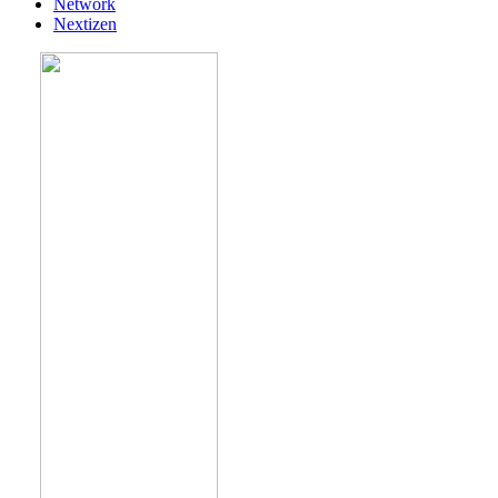
Network
Nextizen