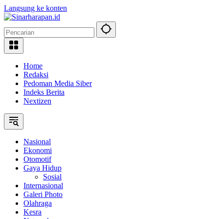
Langsung ke konten
Home
Redaksi
Pedoman Media Siber
Indeks Berita
Nextizen
Nasional
Ekonomi
Otomotif
Gaya Hidup
Sosial
Internasional
Galeri Photo
Olahraga
Kesra