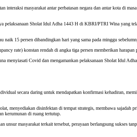
n interaksi masyarakat antar perbatasan negara dan antar kota di mas
ya pelaksanaan Sholat Idul Adha 1443 H di KBRI/PTRI Wina yang tela
 atau naik 15 persen dibandingkan hari yang sama pada minggu sebelum
upancy rate) konstan rendah di angka tiga persen memberikan harapan p
una menyiasati Covid dan mengamankan pelaksanaan Sholat Idul Adh
ndividual secara daring untuk mendapatkan konfirmasi kehadiran, memil
olat, menyediakan disinfektan di tempat strategis, membawa sajadah p
 kerumunan di ruang tertutup.
 unsur masyarakat terkait tersebut, perayaan berlangsung sukses tan