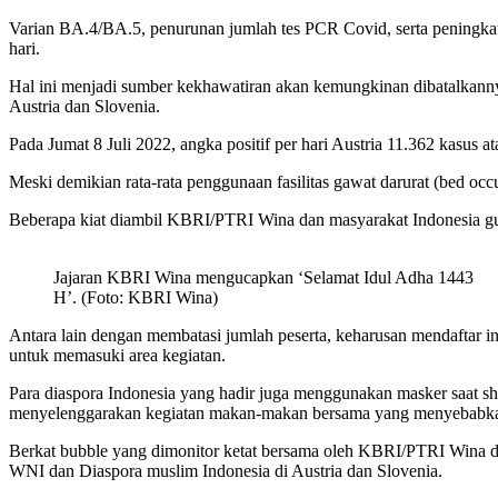
Varian BA.4/BA.5, penurunan jumlah tes PCR Covid, serta peningkata
hari.
Hal ini menjadi sumber kekhawatiran akan kemungkinan dibatalkann
Austria dan Slovenia.
Pada Jumat 8 Juli 2022, angka positif per hari Austria 11.362 kasus
Meski demikian rata-rata penggunaan fasilitas gawat darurat (bed occ
Beberapa kiat diambil KBRI/PTRI Wina dan masyarakat Indonesia g
Jajaran KBRI Wina mengucapkan ‘Selamat Idul Adha 1443
H’. (Foto: KBRI Wina)
Antara lain dengan membatasi jumlah peserta, keharusan mendaftar i
untuk memasuki area kegiatan.
Para diaspora Indonesia yang hadir juga menggunakan masker saat sh
menyelenggarakan kegiatan makan-makan bersama yang menyebabkan
Berkat bubble yang dimonitor ketat bersama oleh KBRI/PTRI Wina dan
WNI dan Diaspora muslim Indonesia di Austria dan Slovenia.