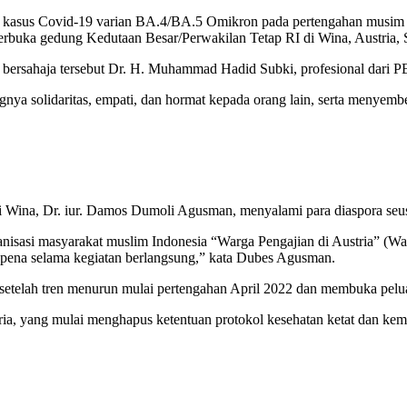
 kasus Covid-19 varian BA.4/BA.5 Omikron pada pertengahan musim pa
erbuka gedung Kedutaan Besar/Perwakilan Tetap RI di Wina, Austria, S
 bersahaja tersebut Dr. H. Muhammad Hadid Subki, profesional dari P
ya solidaritas, empati, dan hormat kepada orang lain, serta menyembe
 di Wina, Dr. iur. Damos Dumoli Agusman, menyalami para diaspora seu
sasi masyarakat muslim Indonesia “Warga Pengajian di Austria” (Wape
ena selama kegiatan berlangsung,” kata Dubes Agusman.
etelah tren menurun mulai pertengahan April 2022 dan membuka peluan
ria, yang mulai menghapus ketentuan protokol kesehatan ketat dan kem