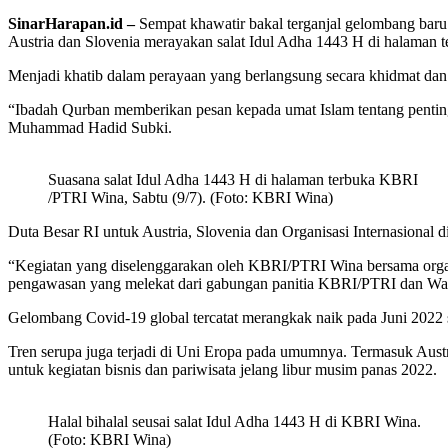
SinarHarapan.id –
Sempat khawatir bakal terganjal gelombang baru
Austria dan Slovenia merayakan salat Idul Adha 1443 H di halaman t
Menjadi khatib dalam perayaan yang berlangsung secara khidmat dan
“Ibadah Qurban memberikan pesan kepada umat Islam tentang pentingn
Muhammad Hadid Subki.
Suasana salat Idul Adha 1443 H di halaman terbuka KBRI
/PTRI Wina, Sabtu (9/7). (Foto: KBRI Wina)
Duta Besar RI untuk Austria, Slovenia dan Organisasi Internasional
“Kegiatan yang diselenggarakan oleh KBRI/PTRI Wina bersama organi
pengawasan yang melekat dari gabungan panitia KBRI/PTRI dan Wap
Gelombang Covid-19 global tercatat merangkak naik pada Juni 2022 s
Tren serupa juga terjadi di Uni Eropa pada umumnya. Termasuk Aust
untuk kegiatan bisnis dan pariwisata jelang libur musim panas 2022.
Halal bihalal seusai salat Idul Adha 1443 H di KBRI Wina.
(Foto: KBRI Wina)