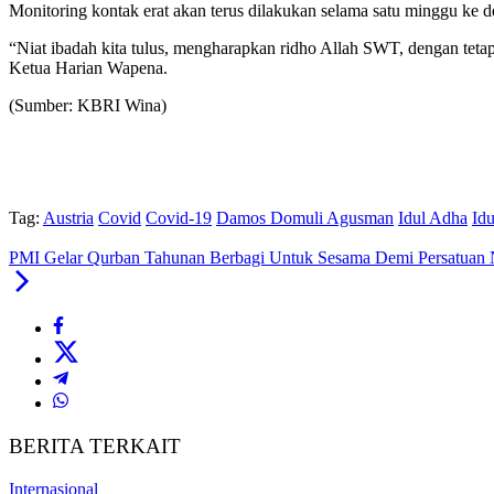
Monitoring kontak erat akan terus dilakukan selama satu minggu ke d
“Niat ibadah kita tulus, mengharapkan ridho Allah SWT, dengan tet
Ketua Harian Wapena.
(Sumber: KBRI Wina)
Tag:
Austria
Covid
Covid-19
Damos Domuli Agusman
Idul Adha
Id
PMI Gelar Qurban Tahunan Berbagi Untuk Sesama Demi Persatuan 
BERITA TERKAIT
Internasional