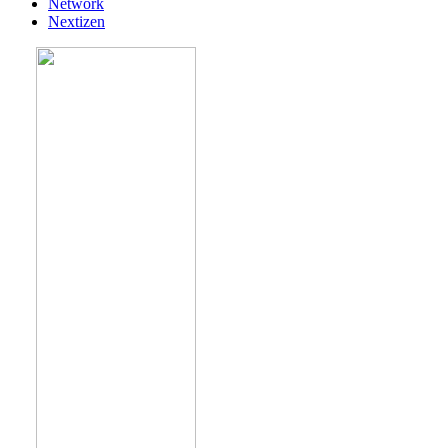
Network
Nextizen