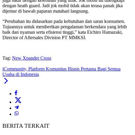
juga hadir dengan kelebihan yang unik. Jok mobil itu dilengkapi
dengan heath guard. Jadi jok mobil tidak akan terasa panak jika
dijemur di bawah paparan matahari langsung.
“Perubahan itu didasarkan pada kebutuhan dan saran konsumen.
Tujuannya untuk memberikan pengalaman berkendara yang lebih
baik dan nyaman serta efisiensi tinggi,” kata Eichiro Hamazaki,
Director of Aftersales Division PT MMKSI.
Tag:
New Xpander Cross
iCommunity, Platform Komunitas Bisnis Pertama Bagi Semua
Usaha di Indonesia
BERITA TERKAIT