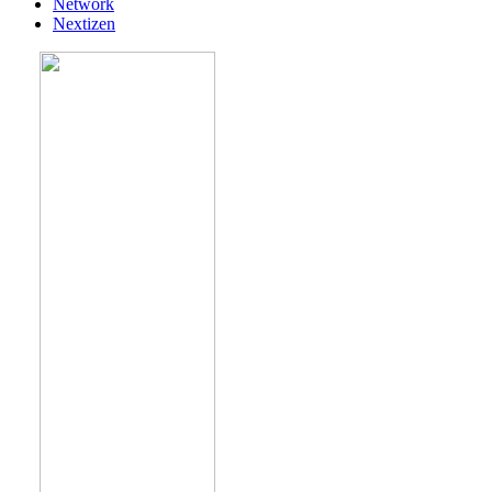
Network
Nextizen