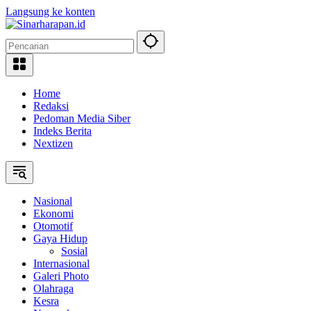
Langsung ke konten
Home
Redaksi
Pedoman Media Siber
Indeks Berita
Nextizen
Nasional
Ekonomi
Otomotif
Gaya Hidup
Sosial
Internasional
Galeri Photo
Olahraga
Kesra