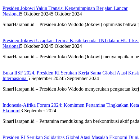
Presiden Jokowi Yakin Transisi Kepemimpinan Berjalan Lancar
Nasional
5 Oktober 2024
5 Oktober 2024
SinarHarapan.id – Presiden Joko Widodo (Jokowi) optimistis bahwa 
Presiden Jokowi Ucapkan Terima Kasih kepada TNI dalam HUT ke-
Nasional
5 Oktober 2024
5 Oktober 2024
SinarHarapan.id – Presiden Joko Widodo (Jokowi) menyampaikan pe
Buka IISF 2024, Presiden RI Serukan Kerja Sama Global Atasi Krisis
Internasional
5 September 2024
5 September 2024
SinarHarapan.id – Presiden Joko Widodo menyerukan penguatan kerja
Indonesia-Afrika Forum 2024: Komitmen Pertamina Tingkatkan Ket
Ekonomi
3 September 2024
SinarHarapan.id – Pertamina mendukung dan berkontribusi aktif pa
Presiden RI Serukan Solidaritas Global Atasi Masalah Ekonomi Duni