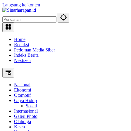
Langsung ke konten
Home
Redaksi
Pedoman Media Siber
Indeks Berita
Nextizen
Nasional
Ekonomi
Otomotif
Gaya Hidup
Sosial
Internasional
Galeri Photo
Olahraga
Kesra