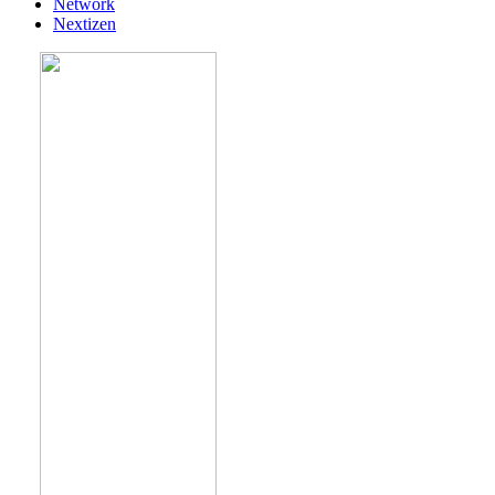
Network
Nextizen