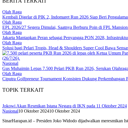
BERITA TERKAIT
Olah Raga
Kembali Digelar di PIK 2, Indomaret Run 2026 Siap Beri Pengalaman
Olah Raga
EPL 2026/27 Segera Dimulai, Saatnya Berburu Poin di FPL Mansion 
Olah Raga
Jakarta Mantapkan Peran sebagai Penyangga PON 2028, Infrastruktur S
Olah Raga
Solusi bagi Pelari Tropis, Head & Shoulders Super Cool Bawa Sensa
Nasional
Gus Muhaimin Lepas 7.500 Pelari PKB Run 2026, Serukan Olahraga
Olah Raga
Ciputra Golfpreneur Tournament Konsisten Dukung Perkembangan Pr
TOPIK TERKAIT
Jokowi Akan Resmikan Istana Negara di IKN pada 11 Oktober 2024
Nasional
10 Oktober 2024
10 Oktober 2024
SinarHarapan.id – Presiden Joko Widodo dijadwalkan meresmikan Is