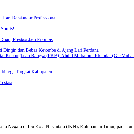
 Lari Berstandar Professional
Sports!
iap, Prestasi Jadi Prioritas
si Dingin dan Bebas Ketombe di Ajang Lari Perdana
 hingga Tingkat Kabupaten
estasi
tana Negara di Ibu Kota Nusantara (IKN), Kalimantan Timur, pada Ju