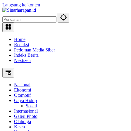
Langsung ke konten
Home
Redaksi
Pedoman Media Siber
Indeks Berita
Nextizen
Nasional
Ekonomi
Otomotif
Gaya Hidup
Sosial
Internasional
Galeri Photo
Olahraga
Kesra