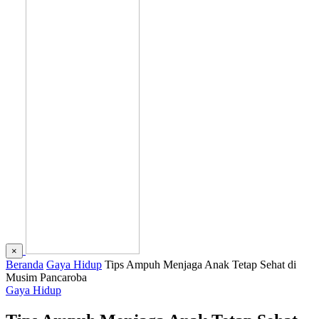
×
Beranda
Gaya Hidup
Tips Ampuh Menjaga Anak Tetap Sehat di
Musim Pancaroba
Gaya Hidup