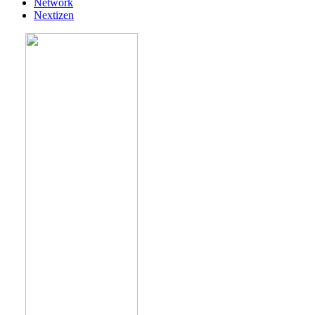
Network
Nextizen