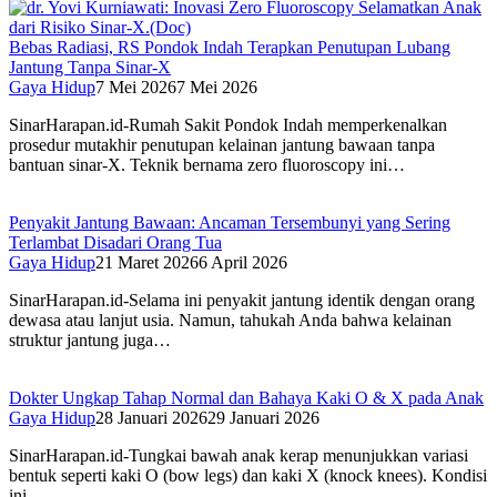
Bebas Radiasi, RS Pondok Indah Terapkan Penutupan Lubang
Jantung Tanpa Sinar-X
Gaya Hidup
7 Mei 2026
7 Mei 2026
SinarHarapan.id-Rumah Sakit Pondok Indah memperkenalkan
prosedur mutakhir penutupan kelainan jantung bawaan tanpa
bantuan sinar-X. Teknik bernama zero fluoroscopy ini…
Penyakit Jantung Bawaan: Ancaman Tersembunyi yang Sering
Terlambat Disadari Orang Tua
Gaya Hidup
21 Maret 2026
6 April 2026
SinarHarapan.id-Selama ini penyakit jantung identik dengan orang
dewasa atau lanjut usia. Namun, tahukah Anda bahwa kelainan
struktur jantung juga…
Dokter Ungkap Tahap Normal dan Bahaya Kaki O & X pada Anak
Gaya Hidup
28 Januari 2026
29 Januari 2026
SinarHarapan.id-Tungkai bawah anak kerap menunjukkan variasi
bentuk seperti kaki O (bow legs) dan kaki X (knock knees). Kondisi
ini…