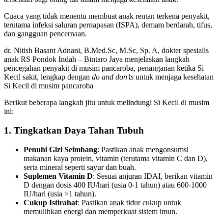
Cuaca yang tidak menentu membuat anak rentan terkena penyakit,
terutama infeksi saluran pernapasan (ISPA), demam berdarah, tifus,
dan gangguan pencernaan.
dr. Nitish Basant Adnani, B.Med.Sc, M.Sc, Sp. A, dokter spesialis
anak RS Pondok Indah – Bintaro Jaya menjelaskan langkah
pencegahan penyakit di musim pancaroba, penanganan ketika Si
Kecil sakit, lengkap dengan
do and don’ts
untuk menjaga kesehatan
Si Kecil di musim pancaroba
Berikut beberapa langkah jitu untuk melindungi Si Kecil di musim
ini:
1. Tingkatkan Daya Tahan Tubuh
Penuhi Gizi Seimbang
: Pastikan anak mengonsumsi
makanan kaya protein, vitamin (terutama vitamin C dan D),
serta mineral seperti sayur dan buah.
Suplemen Vitamin D
: Sesuai anjuran IDAI, berikan vitamin
D dengan dosis 400 IU/hari (usia 0-1 tahun) atau 600-1000
IU/hari (usia >1 tahun).
Cukup Istirahat
: Pastikan anak tidur cukup untuk
memulihkan energi dan memperkuat sistem imun.