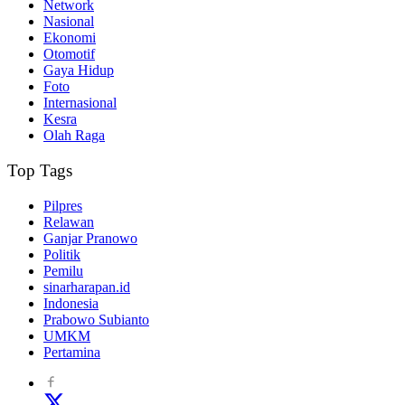
Network
Nasional
Ekonomi
Otomotif
Gaya Hidup
Foto
Internasional
Kesra
Olah Raga
Top Tags
Pilpres
Relawan
Ganjar Pranowo
Politik
Pemilu
sinarharapan.id
Indonesia
Prabowo Subianto
UMKM
Pertamina