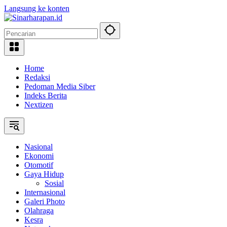
Langsung ke konten
Home
Redaksi
Pedoman Media Siber
Indeks Berita
Nextizen
Nasional
Ekonomi
Otomotif
Gaya Hidup
Sosial
Internasional
Galeri Photo
Olahraga
Kesra