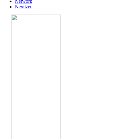
Network
Nextizen