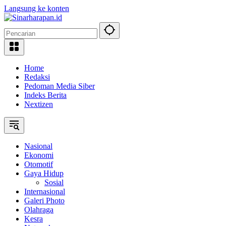
Langsung ke konten
Home
Redaksi
Pedoman Media Siber
Indeks Berita
Nextizen
Nasional
Ekonomi
Otomotif
Gaya Hidup
Sosial
Internasional
Galeri Photo
Olahraga
Kesra