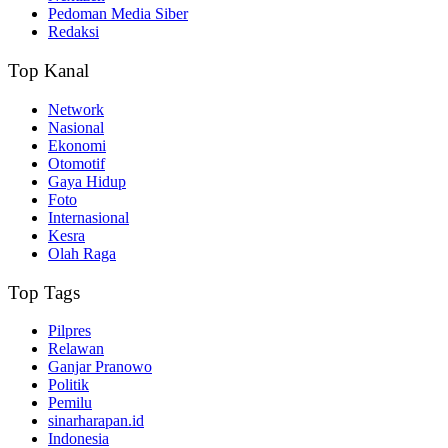
Pedoman Media Siber
Redaksi
Top Kanal
Network
Nasional
Ekonomi
Otomotif
Gaya Hidup
Foto
Internasional
Kesra
Olah Raga
Top Tags
Pilpres
Relawan
Ganjar Pranowo
Politik
Pemilu
sinarharapan.id
Indonesia