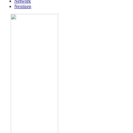
Network
Nextizen