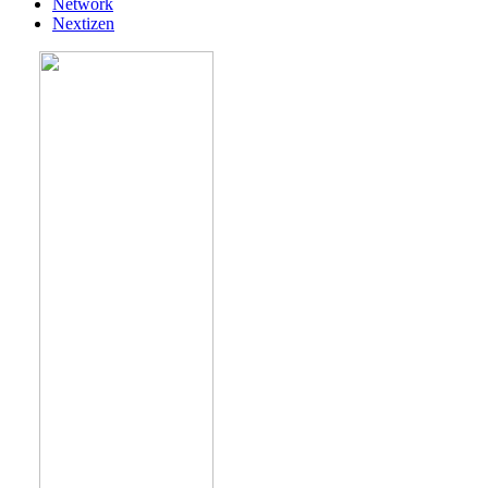
Network
Nextizen