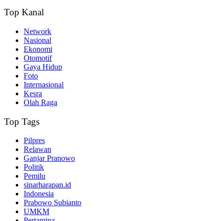
Top Kanal
Network
Nasional
Ekonomi
Otomotif
Gaya Hidup
Foto
Internasional
Kesra
Olah Raga
Top Tags
Pilpres
Relawan
Ganjar Pranowo
Politik
Pemilu
sinarharapan.id
Indonesia
Prabowo Subianto
UMKM
Pertamina