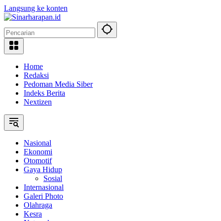
Langsung ke konten
Home
Redaksi
Pedoman Media Siber
Indeks Berita
Nextizen
Nasional
Ekonomi
Otomotif
Gaya Hidup
Sosial
Internasional
Galeri Photo
Olahraga
Kesra