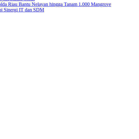
Polda Riau Bantu Nelayan hingga Tanam 1.000 Mangrove
i Sinergi IT dan SDM