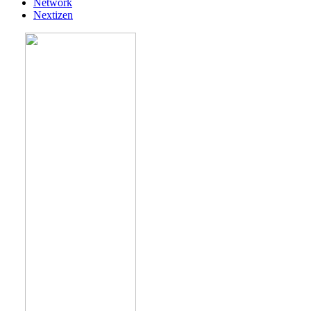
Network
Nextizen