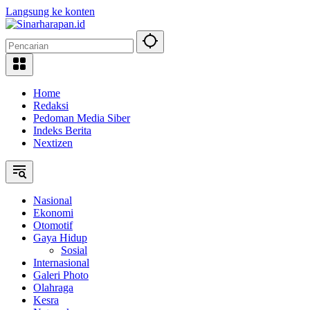
Langsung ke konten
Home
Redaksi
Pedoman Media Siber
Indeks Berita
Nextizen
Nasional
Ekonomi
Otomotif
Gaya Hidup
Sosial
Internasional
Galeri Photo
Olahraga
Kesra