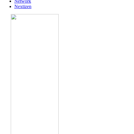
Network
Nextizen