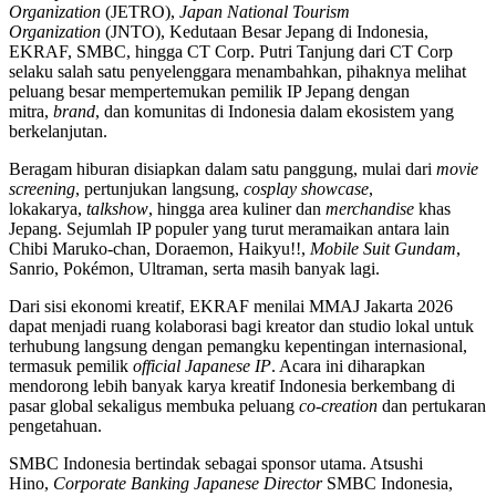
Organization
(JETRO),
Japan National Tourism
Organization
(JNTO), Kedutaan Besar Jepang di Indonesia,
EKRAF, SMBC, hingga CT Corp. Putri Tanjung dari CT Corp
selaku salah satu penyelenggara menambahkan, pihaknya melihat
peluang besar mempertemukan pemilik IP Jepang dengan
mitra,
brand
, dan komunitas di Indonesia dalam ekosistem yang
berkelanjutan.
Beragam hiburan disiapkan dalam satu panggung, mulai dari
movie
screening
, pertunjukan langsung,
cosplay showcase
,
lokakarya,
talkshow
, hingga area kuliner dan
merchandise
khas
Jepang. Sejumlah IP populer yang turut meramaikan antara lain
Chibi Maruko-chan, Doraemon, Haikyu!!,
Mobile Suit Gundam
,
Sanrio, Pokémon, Ultraman, serta masih banyak lagi.
Dari sisi ekonomi kreatif, EKRAF menilai MMAJ Jakarta 2026
dapat menjadi ruang kolaborasi bagi kreator dan studio lokal untuk
terhubung langsung dengan pemangku kepentingan internasional,
termasuk pemilik
official Japanese IP
. Acara ini diharapkan
mendorong lebih banyak karya kreatif Indonesia berkembang di
pasar global sekaligus membuka peluang
co-creation
dan pertukaran
pengetahuan.
SMBC Indonesia bertindak sebagai sponsor utama. Atsushi
Hino,
Corporate Banking Japanese Director
SMBC Indonesia,