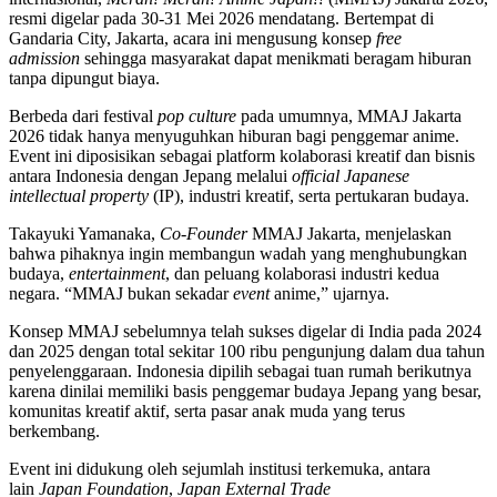
resmi digelar pada 30-31 Mei 2026 mendatang. Bertempat di
Gandaria City, Jakarta, acara ini mengusung konsep
free
admission
sehingga masyarakat dapat menikmati beragam hiburan
tanpa dipungut biaya.
Berbeda dari festival
pop culture
pada umumnya, MMAJ Jakarta
2026 tidak hanya menyuguhkan hiburan bagi penggemar anime.
Event ini diposisikan sebagai platform kolaborasi kreatif dan bisnis
antara Indonesia dengan Jepang melalui
official Japanese
intellectual property
(IP), industri kreatif, serta pertukaran budaya.
Takayuki Yamanaka,
Co-Founder
MMAJ Jakarta, menjelaskan
bahwa pihaknya ingin membangun wadah yang menghubungkan
budaya,
entertainment
, dan peluang kolaborasi industri kedua
negara. “MMAJ bukan sekadar
event
anime,” ujarnya.
Konsep MMAJ sebelumnya telah sukses digelar di India pada 2024
dan 2025 dengan total sekitar 100 ribu pengunjung dalam dua tahun
penyelenggaraan. Indonesia dipilih sebagai tuan rumah berikutnya
karena dinilai memiliki basis penggemar budaya Jepang yang besar,
komunitas kreatif aktif, serta pasar anak muda yang terus
berkembang.
Event ini didukung oleh sejumlah institusi terkemuka, antara
lain
Japan Foundation
,
Japan External Trade