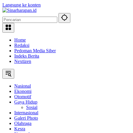
Langsung ke konten
Home
Redaksi
Pedoman Media Siber
Indeks Berita
Nextizen
Nasional
Ekonomi
Otomotif
Gaya Hidup
Sosial
Internasional
Galeri Photo
Olahraga
Kesra