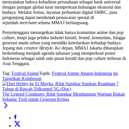
menyatakan bahwa kehadiran perusahaan sebagai bank universal
dengan jaringan global turut memperkuat hubungan ekonomi dan
budaya. Melalui Jenius, layanan perbankan digital SMBC, para
pengunjung dapat menikmati penawaran spesial di
sejumlah
merchant
selama MMAJ berlangsung.
Penyelenggara menargetkan tidak hanya komunitas anime dan
pop
culture
, tetapi juga pelaku industri kreatif,
brand
, komunitas, hingga
generasi muda urban yang memiliki ketertarikan terhadap budaya
Jepang dan
creative lifestyle
. Ke depan, MMAJ Jakarta diharapkan
berkembang menjadi agenda tahunan yang memperkuat posisi
Indonesia sebagai salah satu pusat kreatif dan
pop culture
terbesar di
Asia Tenggara.
Tag:
Festival Anime
Topik:
Festival Anime Jepang-Indonesia
ini
Targetkan Kolaborasi
The Legend Continues: Rifat Sungkar Membangun Warisan Bukan
Sekadar Trofi untuk Generasi Ketiga