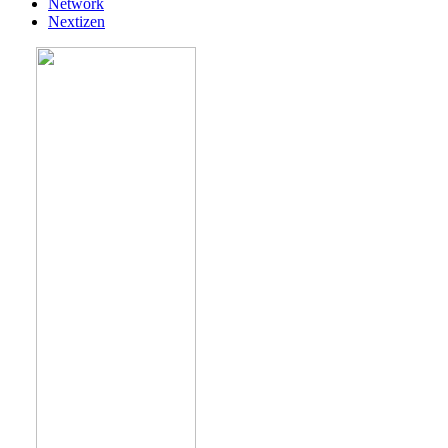
Network
Nextizen