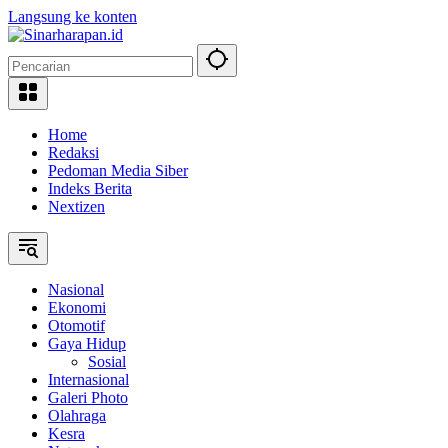
Langsung ke konten
Home
Redaksi
Pedoman Media Siber
Indeks Berita
Nextizen
Nasional
Ekonomi
Otomotif
Gaya Hidup
Sosial
Internasional
Galeri Photo
Olahraga
Kesra