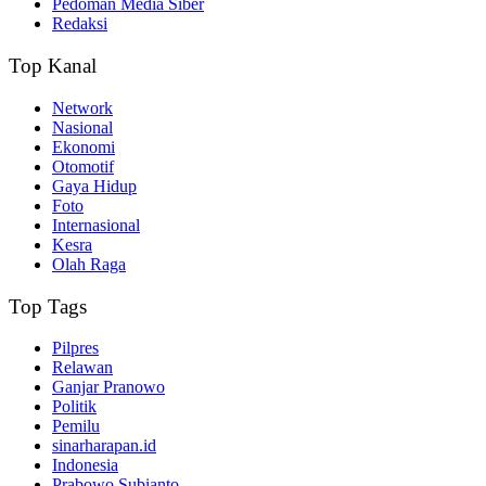
Pedoman Media Siber
Redaksi
Top Kanal
Network
Nasional
Ekonomi
Otomotif
Gaya Hidup
Foto
Internasional
Kesra
Olah Raga
Top Tags
Pilpres
Relawan
Ganjar Pranowo
Politik
Pemilu
sinarharapan.id
Indonesia
Prabowo Subianto