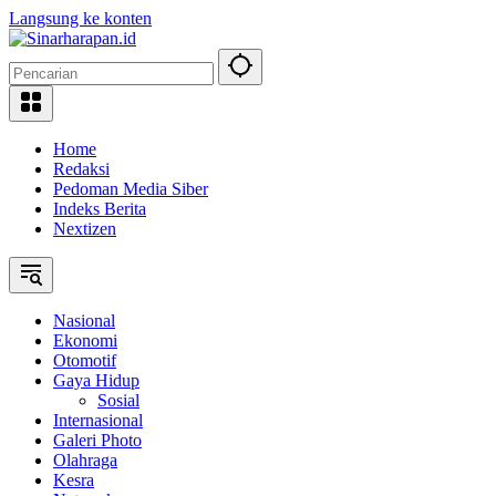
Langsung ke konten
Home
Redaksi
Pedoman Media Siber
Indeks Berita
Nextizen
Nasional
Ekonomi
Otomotif
Gaya Hidup
Sosial
Internasional
Galeri Photo
Olahraga
Kesra