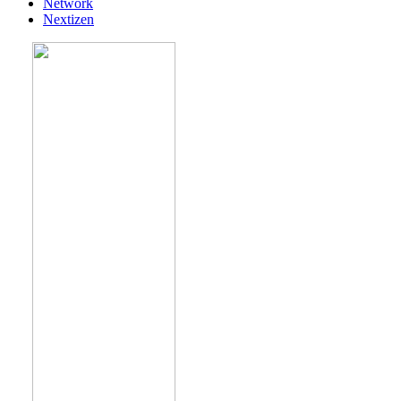
Network
Nextizen