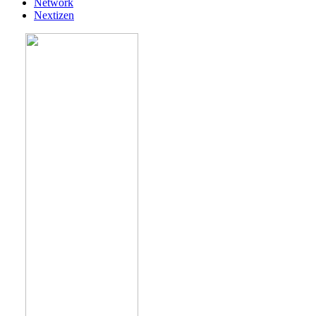
Network
Nextizen