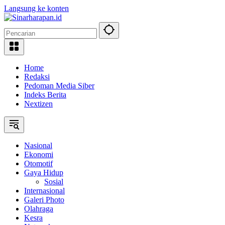
Langsung ke konten
Home
Redaksi
Pedoman Media Siber
Indeks Berita
Nextizen
Nasional
Ekonomi
Otomotif
Gaya Hidup
Sosial
Internasional
Galeri Photo
Olahraga
Kesra