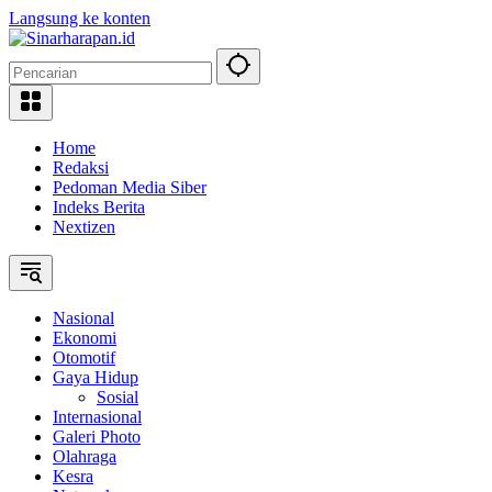
Langsung ke konten
Home
Redaksi
Pedoman Media Siber
Indeks Berita
Nextizen
Nasional
Ekonomi
Otomotif
Gaya Hidup
Sosial
Internasional
Galeri Photo
Olahraga
Kesra