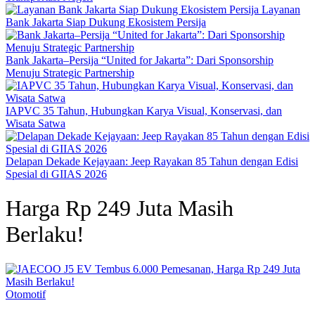
Layanan
Bank Jakarta Siap Dukung Ekosistem Persija
Bank Jakarta–Persija “United for Jakarta”: Dari Sponsorship
Menuju Strategic Partnership
IAPVC 35 Tahun, Hubungkan Karya Visual, Konservasi, dan
Wisata Satwa
Delapan Dekade Kejayaan: Jeep Rayakan 85 Tahun dengan Edisi
Spesial di GIIAS 2026
Harga Rp 249 Juta Masih
Berlaku!
Otomotif