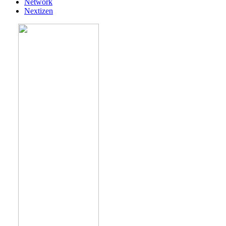
Network
Nextizen