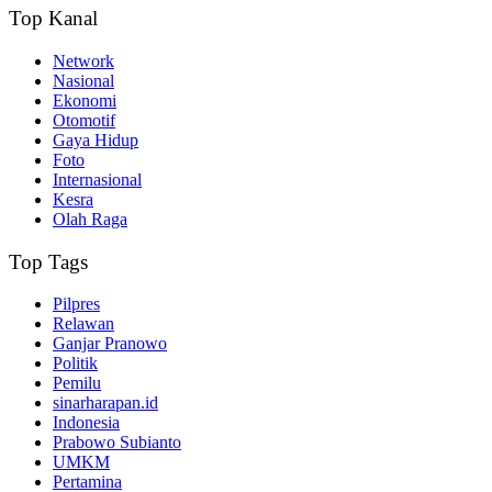
Top Kanal
Network
Nasional
Ekonomi
Otomotif
Gaya Hidup
Foto
Internasional
Kesra
Olah Raga
Top Tags
Pilpres
Relawan
Ganjar Pranowo
Politik
Pemilu
sinarharapan.id
Indonesia
Prabowo Subianto
UMKM
Pertamina