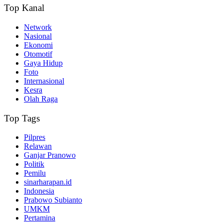
Top Kanal
Network
Nasional
Ekonomi
Otomotif
Gaya Hidup
Foto
Internasional
Kesra
Olah Raga
Top Tags
Pilpres
Relawan
Ganjar Pranowo
Politik
Pemilu
sinarharapan.id
Indonesia
Prabowo Subianto
UMKM
Pertamina