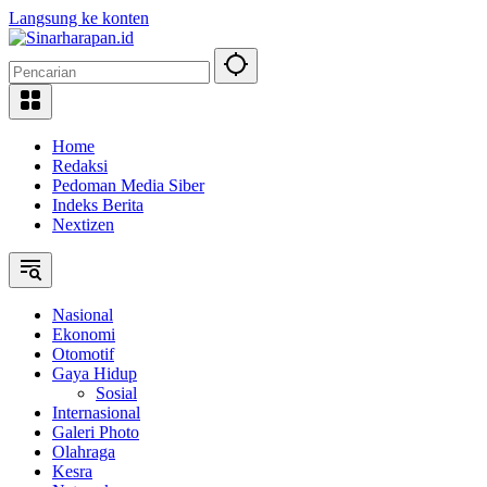
Langsung ke konten
Home
Redaksi
Pedoman Media Siber
Indeks Berita
Nextizen
Nasional
Ekonomi
Otomotif
Gaya Hidup
Sosial
Internasional
Galeri Photo
Olahraga
Kesra