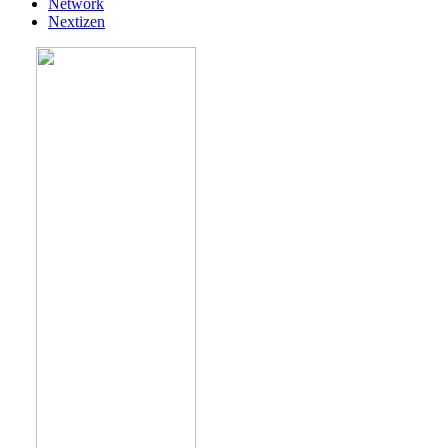
Network
Nextizen