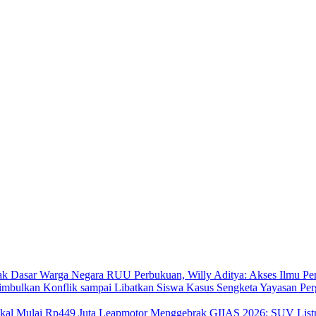
RUU Perbukuan, Willy Aditya: Akses Ilmu Pe
Kasus Sengketa Yayasan Per
Leapmotor Menggebrak GIIAS 2026: SUV Listri