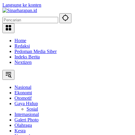
Langsung ke konten
Home
Redaksi
Pedoman Media Siber
Indeks Berita
Nextizen
Nasional
Ekonomi
Otomotif
Gaya Hidup
Sosial
Internasional
Galeri Photo
Olahraga
Kesra