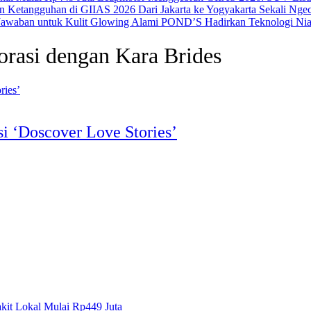
Dari Jakarta ke Yogyakarta Sekali N
POND’S Hadirkan Teknologi Nia
orasi dengan Kara Brides
i ‘Doscover Love Stories’