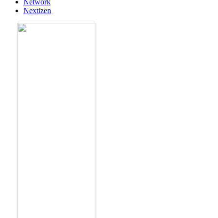
Network
Nextizen