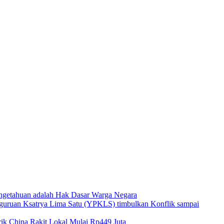
ngetahuan adalah Hak Dasar Warga Negara
guruan Ksatrya Lima Satu (YPKLS) timbulkan Konflik sampai
k China Rakit Lokal Mulai Rp449 Juta