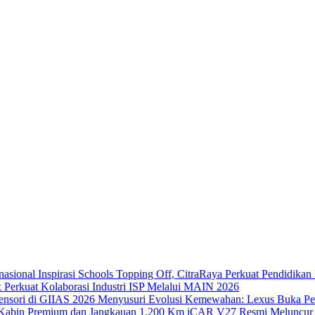
Inspirasi Schools Topping Off, CitraRaya Perkuat Pendidikan 
x Perkuat Kolaborasi Industri ISP Melalui MAIN 2026
Menyusuri Evolusi Kemewahan: Lexus Buka Pen
iCAR V27 Resmi Meluncur 