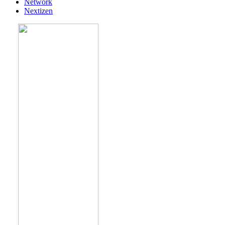
Network
Nextizen