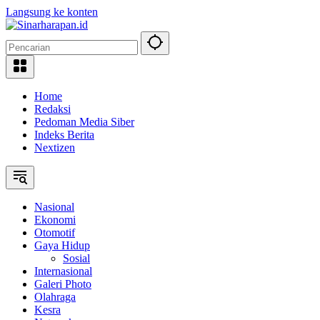
Langsung ke konten
Home
Redaksi
Pedoman Media Siber
Indeks Berita
Nextizen
Nasional
Ekonomi
Otomotif
Gaya Hidup
Sosial
Internasional
Galeri Photo
Olahraga
Kesra