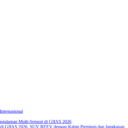
Internasional
galaman Multi-Sensori di GIIAS 2026
di GIIAS 2026, SUV REEV dengan Kabin Premium dan Jangkauan