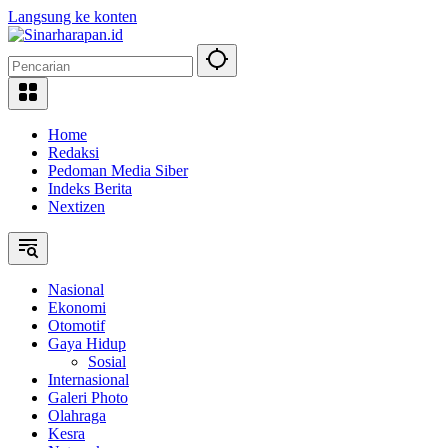
Langsung ke konten
Home
Redaksi
Pedoman Media Siber
Indeks Berita
Nextizen
Nasional
Ekonomi
Otomotif
Gaya Hidup
Sosial
Internasional
Galeri Photo
Olahraga
Kesra