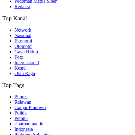
Pedoman Media Siber
Redaksi
Top Kanal
Network
Nasional
Ekonomi
Otomotif
Gaya Hidup
Foto
Internasional
Kesra
Olah Raga
Top Tags
Pilpres
Relawan
Ganjar Pranowo
Politik
Pemilu
sinarharapan.id
Indonesia
Prabowo Subianto