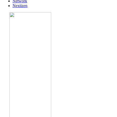
Network
Nextizen