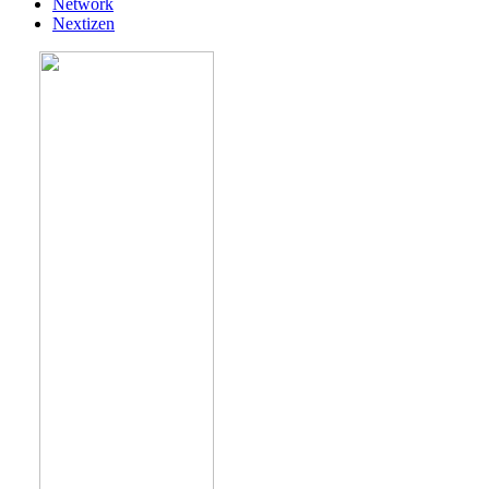
Network
Nextizen