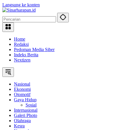
Langsung ke konten
Home
Redaksi
Pedoman Media Siber
Indeks Berita
Nextizen
Nasional
Ekonomi
Otomotif
Gaya Hidup
Sosial
Internasional
Galeri Photo
Olahraga
Kesra