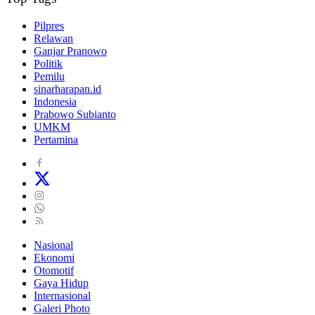
Pilpres
Relawan
Ganjar Pranowo
Politik
Pemilu
sinarharapan.id
Indonesia
Prabowo Subianto
UMKM
Pertamina
Nasional
Ekonomi
Otomotif
Gaya Hidup
Internasional
Galeri Photo