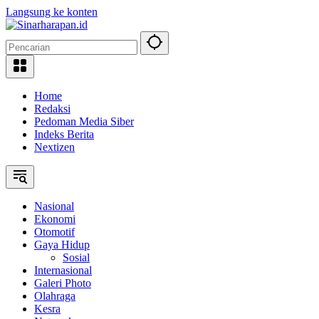
Langsung ke konten
Home
Redaksi
Pedoman Media Siber
Indeks Berita
Nextizen
Nasional
Ekonomi
Otomotif
Gaya Hidup
Sosial
Internasional
Galeri Photo
Olahraga
Kesra