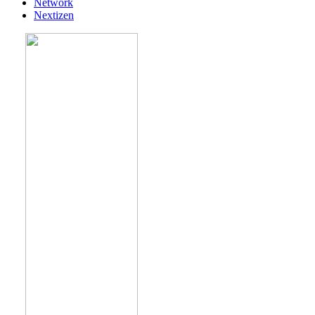
Network
Nextizen