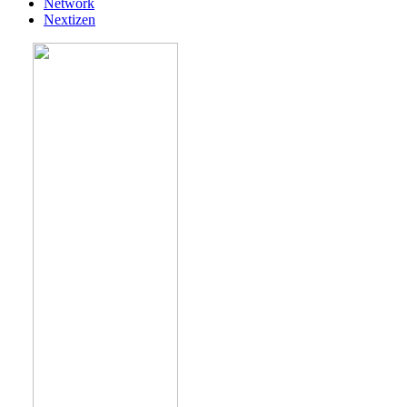
Network
Nextizen