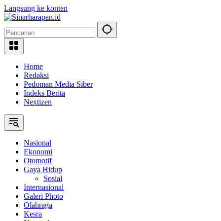
Langsung ke konten
Home
Redaksi
Pedoman Media Siber
Indeks Berita
Nextizen
Nasional
Ekonomi
Otomotif
Gaya Hidup
Sosial
Internasional
Galeri Photo
Olahraga
Kesra