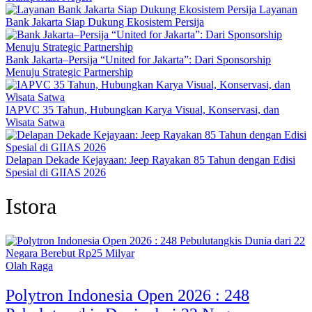
Layanan
Bank Jakarta Siap Dukung Ekosistem Persija
Bank Jakarta–Persija “United for Jakarta”: Dari Sponsorship
Menuju Strategic Partnership
IAPVC 35 Tahun, Hubungkan Karya Visual, Konservasi, dan
Wisata Satwa
Delapan Dekade Kejayaan: Jeep Rayakan 85 Tahun dengan Edisi
Spesial di GIIAS 2026
Istora
Olah Raga
Polytron Indonesia Open 2026 : 248