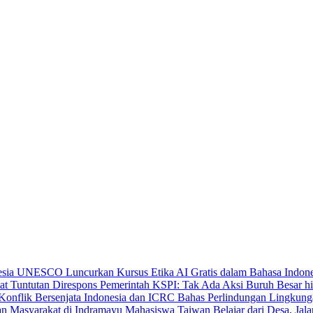
UNESCO Luncurkan Kursus Etika AI Gratis dalam Bahasa Indone
KSPI: Tak Ada Aksi Buruh Besar hi
Indonesia dan ICRC Bahas Perlindungan Lingkunga
Mahasiswa Taiwan Belajar dari Desa, Jal