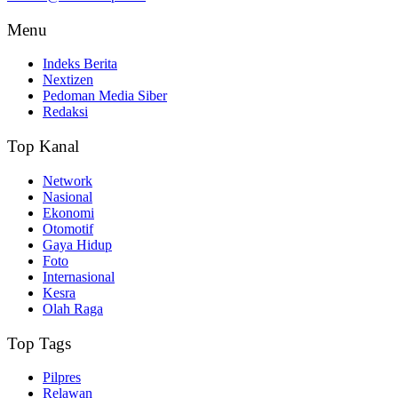
Menu
Indeks Berita
Nextizen
Pedoman Media Siber
Redaksi
Top Kanal
Network
Nasional
Ekonomi
Otomotif
Gaya Hidup
Foto
Internasional
Kesra
Olah Raga
Top Tags
Pilpres
Relawan