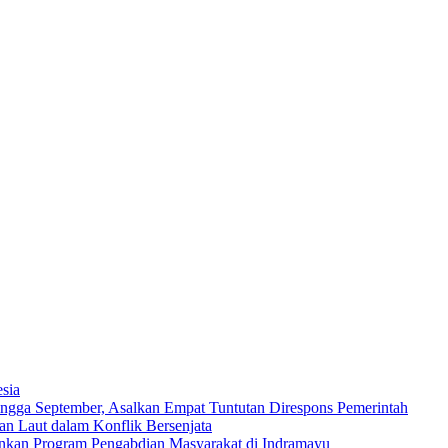
sia
ngga September, Asalkan Empat Tuntutan Direspons Pemerintah
n Laut dalam Konflik Bersenjata
ankan Program Pengabdian Masyarakat di Indramayu