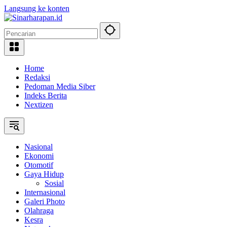
Langsung ke konten
Home
Redaksi
Pedoman Media Siber
Indeks Berita
Nextizen
Nasional
Ekonomi
Otomotif
Gaya Hidup
Sosial
Internasional
Galeri Photo
Olahraga
Kesra