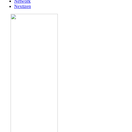
Network
Nextizen